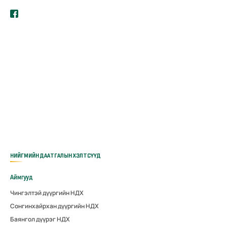
НИЙГМИЙН ДААТГАЛЫН ХЭЛТСҮҮД
Аймгууд
Чингэлтэй дүүргийн НДХ
Сонгинхайрхан дүүргийн НДХ
Баянгол дүүрэг НДХ