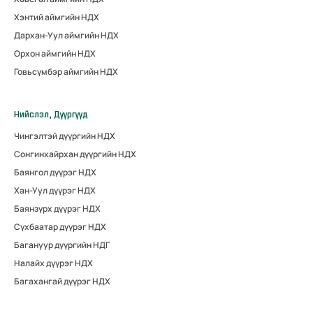
Хэнтий аймгийн НДХ
Дархан-Уул аймгийн НДХ
Орхон аймгийн НДХ
Говьсүмбэр аймгийн НДХ
Нийслэл, Дүүргүүд
Чингэлтэй дүүргийн НДХ
Сонгинхайрхан дүүргийн НДХ
Баянгол дүүрэг НДХ
Хан-Уул дүүрэг НДХ
Баянзүрх дүүрэг НДХ
Сүхбаатар дүүрэг НДХ
Багануур дүүргийн НДГ
Налайх дүүрэг НДХ
Багахангай дүүрэг НДХ