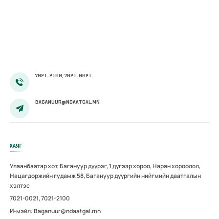
7021-2100, 7021-0021
BAGANUUR@NDAATGAL.MN
ХАЯГ
Улаанбаатар хот, Багануур дүүрэг, 1 дүгээр хороо, Наран хороолол,
Нацагдоржийн гудамж 58, Багануур дүүргийн нийгмийн даатгалын
хэлтэс
7021-0021, 7021-2100
И-мэйл: Baganuur@ndaatgal.mn