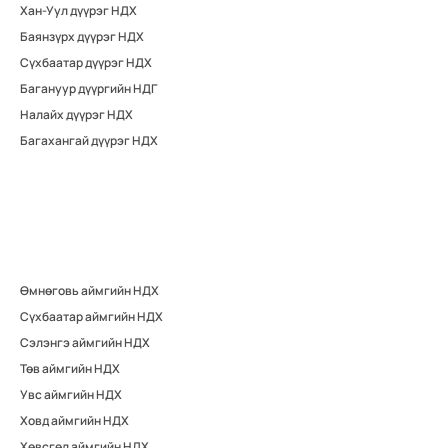
Хан-Уул дүүрэг НДХ
Баянзүрх дүүрэг НДХ
Сүхбаатар дүүрэг НДХ
Багануур дүүргийн НДГ
Налайх дүүрэг НДХ
Багахангай дүүрэг НДХ
Өмнөговь аймгийн НДХ
Сүхбаатар аймгийн НДХ
Сэлэнгэ аймгийн НДХ
Төв аймгийн НДХ
Увс аймгийн НДХ
Ховд аймгийн НДХ
Хөвсгөл аймгийн НДХ