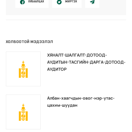
ХУВААЛЦАХ
ЖИРГЭХ
ХОЛБООТОЙ МЭДЭЭЛЭЛ
ХЯНАЛТ-ШАЛГАЛТ-ДОТООД-
АУДИТЫН-ТАСГИЙН-ДАРГА-ДОТООД-
АУДИТОР
Албан-хаагчдын-овог-нэр-утас-
цахим-шуудан