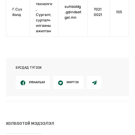
технолги
suhboldg
Г.Сүх
,
7021
.g@ndaat
105
болд
Сургалт,
0021
gal.mn
сурталч
илгааны
ажилтан
БУСДАД ТҮГЭЭХ
ХУВААЛЦАХ
ЖИРГЭХ
ХОЛБООТОЙ МЭДЭЭЛЭЛ