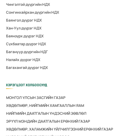
Чингэлтэй дүүргийн НДХ
Сонгинхайрхан дүүргийн НДХ
Баянгол дүүрэг НДХ
Хан-Уул дүүрэг НДХ
Баянзүрх дүүрэг НДХ
Сүхбаатар дүүрэг НДХ
Багануур дүүргийн НДГ
Налайх дүүрэг НДХ
Багахангай дүүрэг НДХ
ХЭРЭГЦЭЭТ ХОЛБООСУУД
МОНГОЛ УЛСЫН ЗАСГИЙН ГАЗАР
ХӨДӨЛМӨР, НИЙГМИЙН ХАМГААЛЛЫН ЯАМ
НИЙГМИЙН ДААТГАЛЫН ҮНДЭСНИЙ ЗӨВЛӨЛ
ЭРҮҮЛ МЭНДИЙН ДААТГАЛЫН ЕРӨНХИЙ ГАЗАР
ХӨДӨЛМӨР, ХАЛАМЖИЙН ҮЙЛЧИЛГЭЭНИЙ ЕРӨНХИЙ ГАЗАР