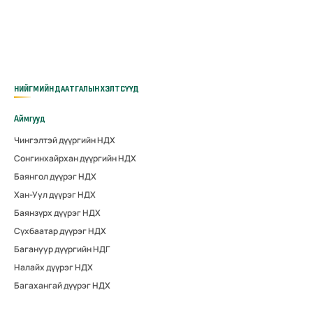
НИЙГМИЙН ДААТГАЛЫН ХЭЛТСҮҮД
Аймгууд
Чингэлтэй дүүргийн НДХ
Сонгинхайрхан дүүргийн НДХ
Баянгол дүүрэг НДХ
Хан-Уул дүүрэг НДХ
Баянзүрх дүүрэг НДХ
Сүхбаатар дүүрэг НДХ
Багануур дүүргийн НДГ
Налайх дүүрэг НДХ
Багахангай дүүрэг НДХ