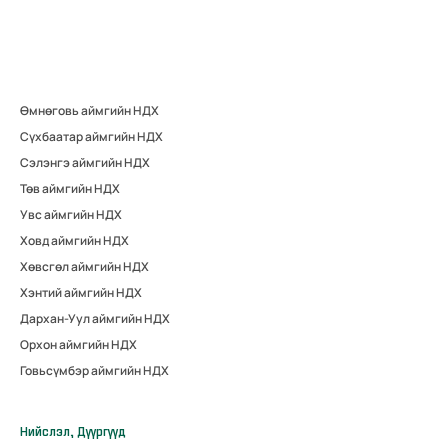
Өмнөговь аймгийн НДХ
Сүхбаатар аймгийн НДХ
Сэлэнгэ аймгийн НДХ
Төв аймгийн НДХ
Увс аймгийн НДХ
Ховд аймгийн НДХ
Хөвсгөл аймгийн НДХ
Хэнтий аймгийн НДХ
Дархан-Уул аймгийн НДХ
Орхон аймгийн НДХ
Говьсүмбэр аймгийн НДХ
Нийслэл, Дүүргүүд