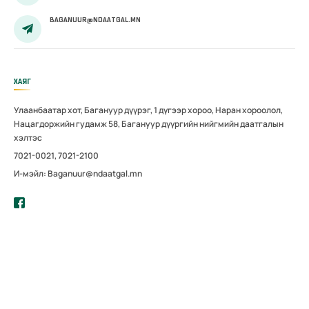
BAGANUUR@NDAATGAL.MN
ХАЯГ
Улаанбаатар хот, Багануур дүүрэг, 1 дүгээр хороо, Наран хороолол,
Нацагдоржийн гудамж 58, Багануур дүүргийн нийгмийн даатгалын
хэлтэс
7021-0021, 7021-2100
И-мэйл: Baganuur@ndaatgal.mn