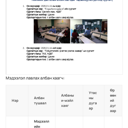
Мэдээлэл лавлах албан хаагч:
Өр
Утас
Албаны
өөн
Албан
ны
Нэр
и-мэйл
ий
тушаал
дуга
хаяг
дуг
ар
аар
Мэдээлл
ийн