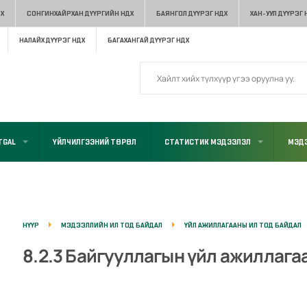
Х
СОНГИНХАЙРХАН ДҮҮРГИЙН НДХ
БАЯНГОЛ ДҮҮРЭГ НДХ
ХАН-УУЛ ДҮҮРЭГ 
НАЛАЙХ ДҮҮРЭГ НДХ
БАГАХАНГАЙ ДҮҮРЭГ НДХ
TGAL
ҮЙЛЧИЛГЭЭНИЙ ТӨРӨЛ
СТАТИСТИК МЭДЭЭЛЭЛ
МЭДЭ
НҮҮР
МЭДЭЭЛЛИЙН ИЛ ТОД БАЙДАЛ
ҮЙЛ АЖИЛЛАГААНЫ ИЛ ТОД БАЙДАЛ
8.2.3 Байгууллагын үйл ажиллага