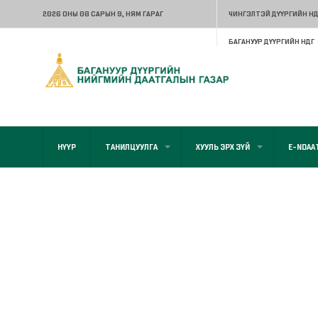
2026 ОНЫ 08 САРЫН 9
, НЯМ ГАРАГ
ЧИНГЭЛТЭЙ ДҮҮРГИЙН НД
БАГАНУУР ДҮҮРГИЙН НДГ
НҮҮР
ТАНИЛЦУУЛГА
ХУУЛЬ ЭРХ ЗҮЙ
E-NDAA