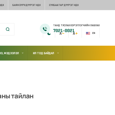
НДХ
БАЯНЗҮРХ ДҮҮРЭГ НДХ
СҮХБААТАР ДҮҮРЭГ НДХ
ТАНД ТУСЛАХ ХЭРЭГЛЭГЧИЙН ЛАВЛАХ
7021-0021
EN
Э, МЭДЭЭЛЭЛ
ИЛ ТОД БАЙДАЛ
аны тайлан