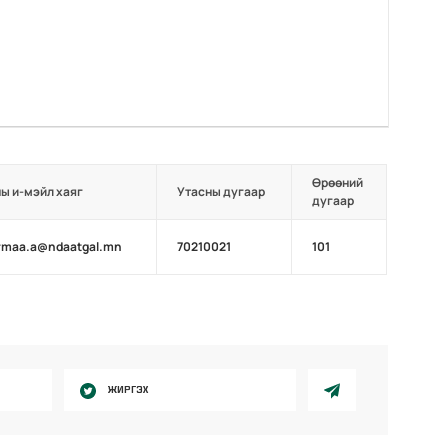
Өрөөний
ы и-мэйл хаяг
Утасны дугаар
дугаар
rmaa.a@ndaatgal.mn
70210021
101
ЖИРГЭХ