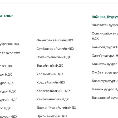
ААТГАЛЫН
Нийслэл, Дүүргү
Чингэлтэй дүүр
Сонгинхайрхан 
НДХ
Өмнөговь аймгийн НДХ
дүүргийн НДХ
Баянгол дүүрэг 
Сүхбаатар аймгийн НДХ
хан дүүргийн
Хан-Уул дүүрэг 
Сэлэнгэ аймгийн НДХ
Баянзүрх дүүрэг
Төв аймгийн НДХ
үрэг НДХ
Сүхбаатар дүүр
Увс аймгийн НДХ
рэг НДХ
Багануур дүүрги
Ховд аймгийн НДХ
үрэг НДХ
Налайх дүүрэг 
Хөвсгөл аймгийн НДХ
дүүрэг НДХ
Багахангай дүүр
Хэнтий аймгийн НДХ
үргийн НДГ
Дархан-Уул аймгийн НДХ
рэг НДХ
Орхон аймгийн НДХ
 дүүрэг НДХ