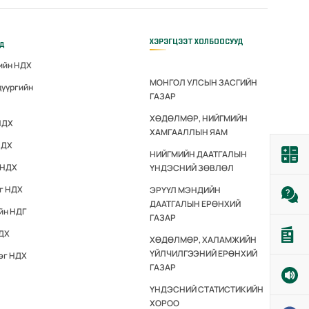
ХЭРЭГЦЭЭТ ХОЛБООСУУД
үд
гийн НДХ
МОНГОЛ УЛСЫН ЗАСГИЙН
дүүргийн
ГАЗАР
ХӨДӨЛМӨР, НИЙГМИЙН
НДХ
ХАМГААЛЛЫН ЯАМ
НДХ
НИЙГМИЙН ДААТГАЛЫН
 НДХ
ҮНДЭСНИЙ ЗӨВЛӨЛ
эг НДХ
ЭРҮҮЛ МЭНДИЙН
ДААТГАЛЫН ЕРӨНХИЙ
йн НДГ
ГАЗАР
НДХ
ХӨДӨЛМӨР, ХАЛАМЖИЙН
ҮЙЛЧИЛГЭЭНИЙ ЕРӨНХИЙ
эг НДХ
ГАЗАР
ҮНДЭСНИЙ СТАТИСТИКИЙН
ХОРОО