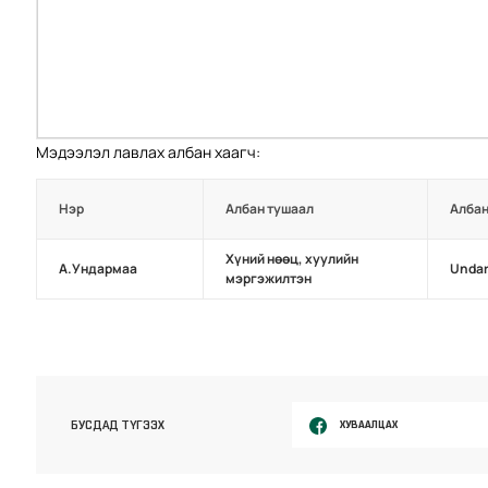
Мэдээлэл лавлах албан хаагч:
Нэр
Албан тушаал
Албан
Хүний нөөц, хуулийн
А.Ундармаа
Unda
мэргэжилтэн
ХУВААЛЦАХ
БУСДАД ТҮГЭЭХ