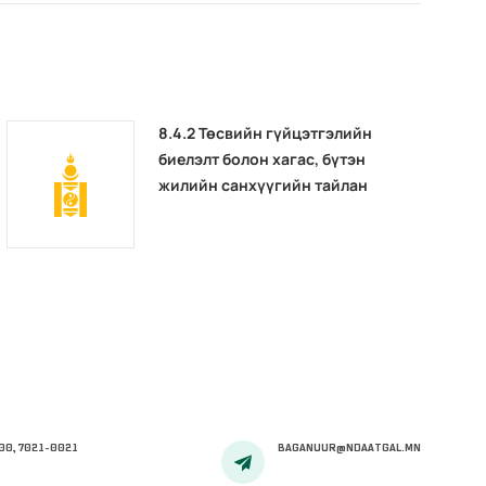
8.4.2 Төсвийн гүйцэтгэлийн
биелэлт болон хагас, бүтэн
жилийн санхүүгийн тайлан
00, 7021-0021
BAGANUUR@NDAATGAL.MN