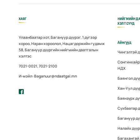
ХАЯГ
НИЙГМИЙН Д
ХЭЛТСҮҮД
Улаанбаатар хот, Багануур дүүрэг, 1 дүгээр
Аймгууд
хороо, Наран хороолол, Нацагдоржийн гудамж
58, Багануур дүүргийн нийгмийн даатгалын
Чингэлтэй 
хэлтэс
Сонгинхайр
7021-0021, 7021-2100
НДХ
И-мэйл: Baganuur@ndaatgal.mn
Баянгол дү
Хан-Уул дүү
Баянзүрх дү
Сүхбаатар 
Багануур дү
Налайх дүү
Багахангай