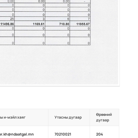
Өрөөний
ы и-мэйл хаяг
Утасны дугаар
дугаар
or.kh@ndaatgal.mn
70210021
204