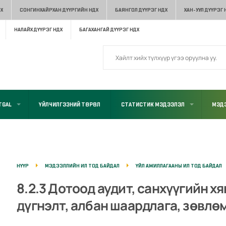
Х
СОНГИНХАЙРХАН ДҮҮРГИЙН НДХ
БАЯНГОЛ ДҮҮРЭГ НДХ
ХАН-УУЛ ДҮҮРЭГ 
НАЛАЙХ ДҮҮРЭГ НДХ
БАГАХАНГАЙ ДҮҮРЭГ НДХ
TGAL
ҮЙЛЧИЛГЭЭНИЙ ТӨРӨЛ
СТАТИСТИК МЭДЭЭЛЭЛ
МЭДЭ
НҮҮР
МЭДЭЭЛЛИЙН ИЛ ТОД БАЙДАЛ
ҮЙЛ АЖИЛЛАГААНЫ ИЛ ТОД БАЙДАЛ
8.2.3 Дотоод аудит, санхүүгийн х
дүгнэлт, албан шаардлага, зөвлө