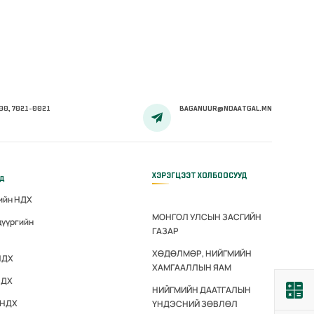
00, 7021-0021
BAGANUUR@NDAATGAL.MN
ХЭРЭГЦЭЭТ ХОЛБООСУУД
үд
гийн НДХ
МОНГОЛ УЛСЫН ЗАСГИЙН
дүүргийн
ГАЗАР
ХӨДӨЛМӨР, НИЙГМИЙН
НДХ
ХАМГААЛЛЫН ЯАМ
НДХ
НИЙГМИЙН ДААТГАЛЫН
 НДХ
ҮНДЭСНИЙ ЗӨВЛӨЛ