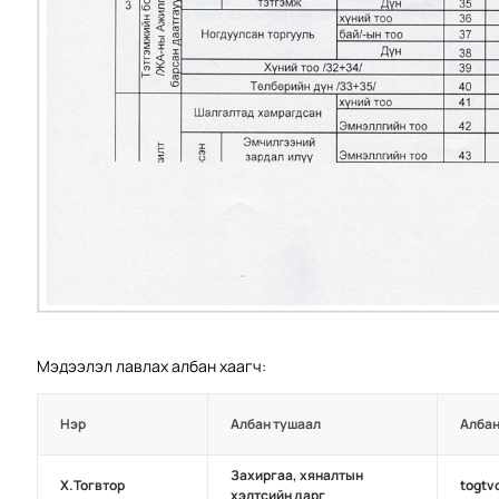
Мэдээлэл лавлах албан хаагч:
Нэр
Албан тушаал
Албан
Захиргаа, хяналтын
Х.Тогвтор
togtv
хэлтсийн дарг