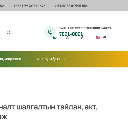
НДХ
БАЯНЗҮРХ ДҮҮРЭГ НДХ
СҮХБААТАР ДҮҮРЭГ НДХ
ТАНД ТУСЛАХ ХЭРЭГЛЭГЧИЙН ЛАВЛАХ
7021-0021
EN
Э, МЭДЭЭЛЭЛ
ИЛ ТОД БАЙДАЛ
яналт шалгалтын тайлан, акт,
мж