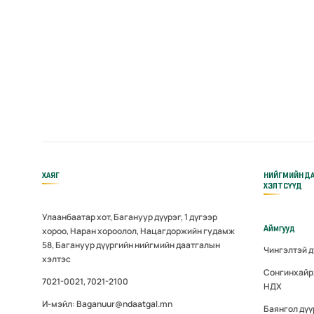
ХАЯГ
НИЙГМИЙН Д
ХЭЛТСҮҮД
Улаанбаатар хот, Багануур дүүрэг, 1 дүгээр
Аймгууд
хороо, Наран хороолол, Нацагдоржийн гудамж
58, Багануур дүүргийн нийгмийн даатгалын
Чингэлтэй 
хэлтэс
Сонгинхайр
7021-0021, 7021-2100
НДХ
И-мэйл: Baganuur@ndaatgal.mn
Баянгол дү