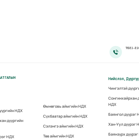
7021-21
ААТГАЛЫН
Нийслэл, Дүүргү
Чингэлтэй дүүр
Сонгинхайрхан 
НДХ
Өмнөговь аймгийн НДХ
дүүргийн НДХ
Баянгол дүүрэг 
Сүхбаатар аймгийн НДХ
хан дүүргийн
Хан-Уул дүүрэг 
Сэлэнгэ аймгийн НДХ
Баянзүрх дүүрэг
Төв аймгийн НДХ
үрэг НДХ