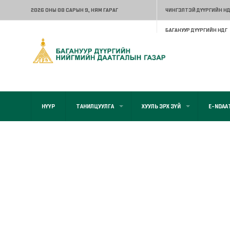
2026 ОНЫ 08 САРЫН 9
, НЯМ ГАРАГ
ЧИНГЭЛТЭЙ ДҮҮРГИЙН НД
БАГАНУУР ДҮҮРГИЙН НДГ
НҮҮР
ТАНИЛЦУУЛГА
ХУУЛЬ ЭРХ ЗҮЙ
E-NDAA