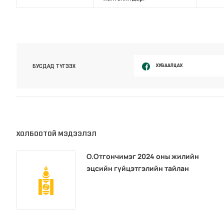
ХУВААЛЦАХ
БУСДАД ТҮГЭЭХ
ХОЛБООТОЙ МЭДЭЭЛЭЛ
О.Отгончимэг 2024 оны жилийн
эцсийн гүйцэтгэлийн тайлан