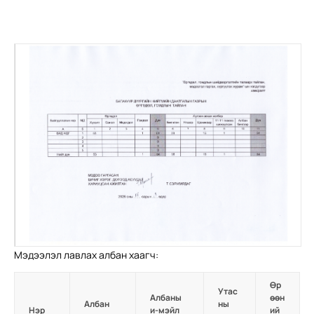
Мэдээлэл лавлах албан хаагч:
Өр
Утас
Албаны
өөн
Албан
ны
Нэр
и-мэйл
ий