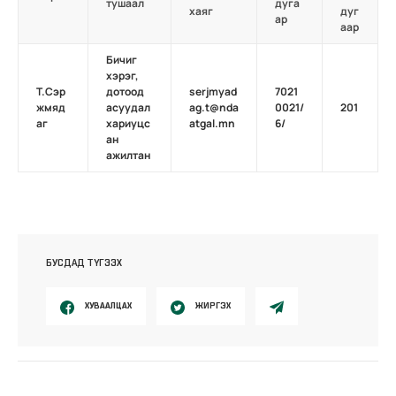
тушаал
дуга
хаяг
дуг
ар
аар
Бичиг
хэрэг,
Т.Сэр
дотоод
serjmyad
7021
жмяд
асуудал
ag.t@nda
0021/
201
аг
хариуцс
atgal.mn
6/
ан
ажилтан
БУСДАД ТҮГЭЭХ
ХУВААЛЦАХ
ЖИРГЭХ