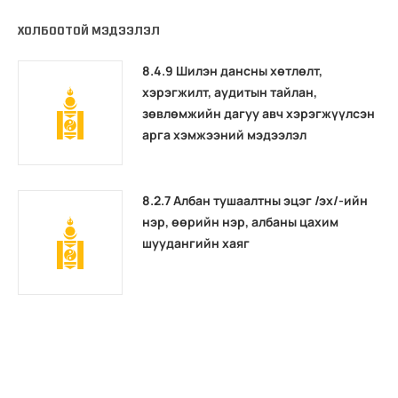
ХОЛБООТОЙ МЭДЭЭЛЭЛ
8.4.9 Шилэн дансны хөтлөлт,
хэрэгжилт, аудитын тайлан,
зөвлөмжийн дагуу авч хэрэгжүүлсэн
арга хэмжээний мэдээлэл
8.2.7 Албан тушаалтны эцэг /эх/-ийн
нэр, өөрийн нэр, албаны цахим
шуудангийн хаяг