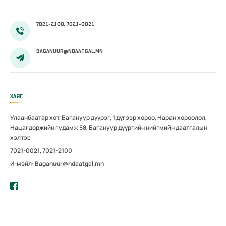
7021-2100, 7021-0021
BAGANUUR@NDAATGAL.MN
ХАЯГ
Улаанбаатар хот, Багануур дүүрэг, 1 дүгээр хороо, Наран хороолол,
Нацагдоржийн гудамж 58, Багануур дүүргийн нийгмийн даатгалын
хэлтэс
7021-0021, 7021-2100
И-мэйл: Baganuur@ndaatgal.mn