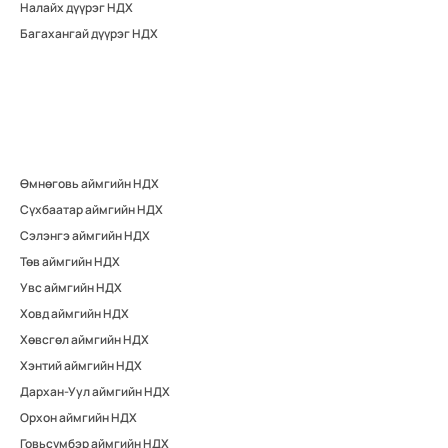
Налайх дүүрэг НДХ
Багахангай дүүрэг НДХ
Өмнөговь аймгийн НДХ
Сүхбаатар аймгийн НДХ
Сэлэнгэ аймгийн НДХ
Төв аймгийн НДХ
Увс аймгийн НДХ
Ховд аймгийн НДХ
Хөвсгөл аймгийн НДХ
Хэнтий аймгийн НДХ
Дархан-Уул аймгийн НДХ
Орхон аймгийн НДХ
Говьсүмбэр аймгийн НДХ