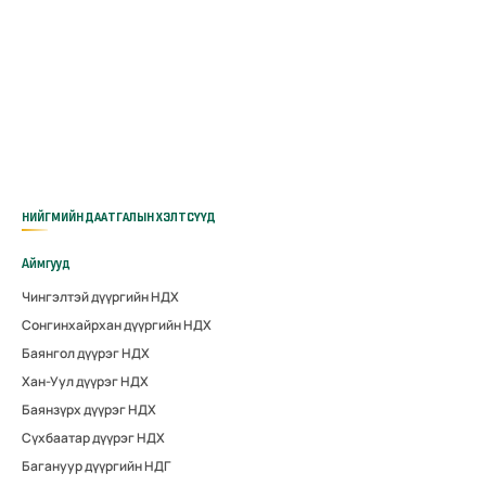
НИЙГМИЙН ДААТГАЛЫН ХЭЛТСҮҮД
Аймгууд
Чингэлтэй дүүргийн НДХ
Сонгинхайрхан дүүргийн НДХ
Баянгол дүүрэг НДХ
Хан-Уул дүүрэг НДХ
Баянзүрх дүүрэг НДХ
Сүхбаатар дүүрэг НДХ
Багануур дүүргийн НДГ