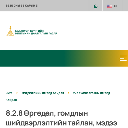
2026 ОНЫ 08 САРЫН 6
EN
НҮҮР
МЭДЭЭЛЛИЙН ИЛ ТОД БАЙДАЛ
ҮЙЛ АЖИЛЛАГААНЫ ИЛ ТОД
БАЙДАЛ
8.2.8 Өргөдөл, гомдлын
шийдвэрлэлтийн тайлан, мэдээ