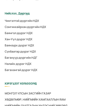
Нийслэл, Дүүргүүд
Чингэлтэй дүүргийн НДХ
Сонгинхайрхан дүүргийн НДХ
Баянгол дүүрэг НДХ
Хан-Уул дүүрэг НДХ
Баянзүрх дүүрэг НДХ
Сүхбаатар дүүрэг НДХ
Багануур дүүргийн НДГ
Налайх дүүрэг НДХ
Багахангай дүүрэг НДХ
ХЭРЭГЦЭЭТ ХОЛБООСУУД
МОНГОЛ УЛСЫН ЗАСГИЙН ГАЗАР
ХӨДӨЛМӨР, НИЙГМИЙН ХАМГААЛЛЫН ЯАМ
НИЙГМИЙН ДААТГАЛЫН ҮНДЭСНИЙ ЗӨВЛӨЛ