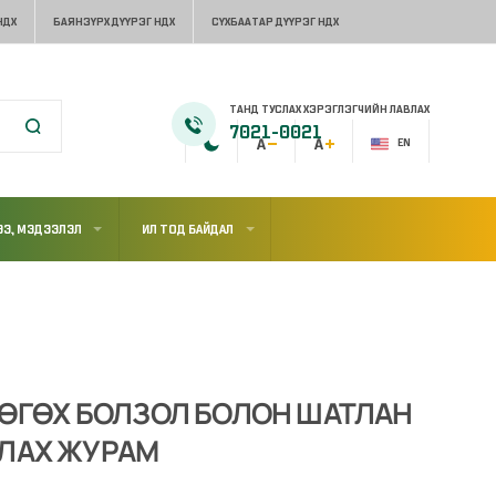
НДХ
БАЯНЗҮРХ ДҮҮРЭГ НДХ
СҮХБААТАР ДҮҮРЭГ НДХ
ТАНД ТУСЛАХ ХЭРЭГЛЭГЧИЙН ЛАВЛАХ
7021-0021
EN
Э, МЭДЭЭЛЭЛ
ИЛ ТОД БАЙДАЛ
 ӨГӨХ БОЛЗОЛ БОЛОН ШАТЛАН
ЛАХ ЖУРАМ