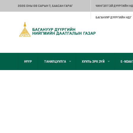
2026 ОНЫ 08 САРЫН 7
, БААСАН ГАРАГ
ЧИНГЭЛТЭЙ ДҮҮРГИЙН НД
БАГАНУУР ДҮҮРГИЙН НДГ
НҮҮР
ТАНИЛЦУУЛГА
ХУУЛЬ ЭРХ ЗҮЙ
E-NDAA