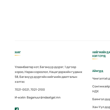
ХАЯГ
НИЙГМИЙН Д
ХЭЛТСҮҮД
Улаанбаатар хот, Багануур дүүрэг, 1 дүгээр
Аймгууд
хороо, Наран хороолол, Нацагдоржийн гудамж
58, Багануур дүүргийн нийгмийн даатгалын
Чингэлтэй 
хэлтэс
Сонгинхайр
7021-0021, 7021-2100
НДХ
И-мэйл: Baganuur@ndaatgal.mn
Баянгол дү
Хан-Уул дүү