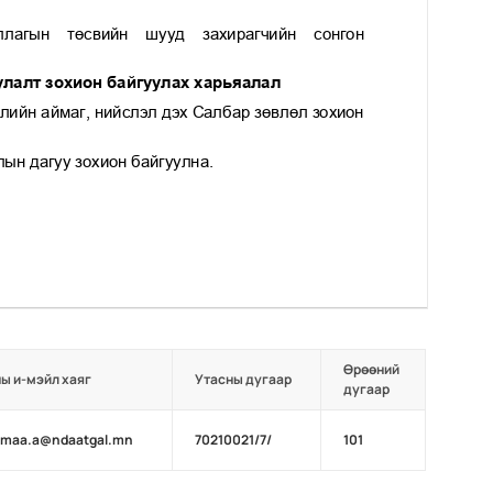
Өрөөний
ы и-мэйл хаяг
Утасны дугаар
дугаар
rmaa.a@ndaatgal.mn
70210021/7/
101