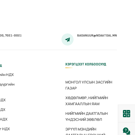
00, 7021-0021
BAGANUUR@NDAATGAL.MN
ХЭРЭГЦЭЭТ ХОЛБООСУУД
үд
гийн НДХ
МОНГОЛ УЛСЫН ЗАСГИЙН
дүүргийн
ГАЗАР
ХӨДӨЛМӨР, НИЙГМИЙН
НДХ
ХАМГААЛЛЫН ЯАМ
НДХ
НИЙГМИЙН ДААТГАЛЫН
 НДХ
ҮНДЭСНИЙ ЗӨВЛӨЛ
эг НДХ
ЭРҮҮЛ МЭНДИЙН