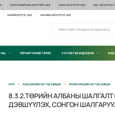
Х
СОНГИНХАЙРХАН ДҮҮРГИЙН НДХ
БАЯНГОЛ ДҮҮРЭГ НДХ
ХАН-УУЛ ДҮҮРЭГ 
НАЛАЙХ ДҮҮРЭГ НДХ
БАГАХАНГАЙ ДҮҮРЭГ НДХ
TGAL
ҮЙЛЧИЛГЭЭНИЙ ТӨРӨЛ
СТАТИСТИК МЭДЭЭЛЭЛ
МЭДЭ
НҮҮР
МЭДЭЭЛЛИЙН ИЛ ТОД БАЙДАЛ
ХҮНИЙ НӨӨЦИЙН ИЛ ТОД БАЙДАЛ
8.3.2.ТӨРИЙН АЛБАНЫ ШАЛГАЛТ
ДЭВШҮҮЛЭХ, СОНГОН ШАЛГАРУУ