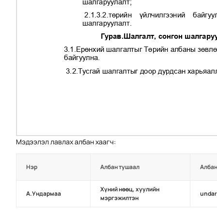
Мэдээлэл лавлах албан хаагч:
Нэр
Албан тушаал
Албан
Хүний нөөц, хуулийн
А.Ундармаа
unda
мэргэжилтэн