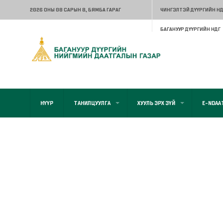
2026 ОНЫ 08 САРЫН 8
, БЯМБА ГАРАГ
ЧИНГЭЛТЭЙ ДҮҮРГИЙН НД
БАГАНУУР ДҮҮРГИЙН НДГ
НҮҮР
ТАНИЛЦУУЛГА
ХУУЛЬ ЭРХ ЗҮЙ
E-NDAA