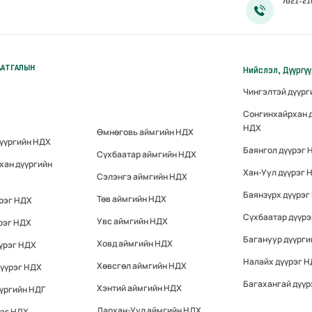
7021-21
ААТГАЛЫН
Нийслэл, Дүүргү
Чингэлтэй дүүр
Сонгинхайрхан 
НДХ
Өмнөговь аймгийн НДХ
дүүргийн НДХ
Баянгол дүүрэг 
Сүхбаатар аймгийн НДХ
хан дүүргийн
Хан-Уул дүүрэг 
Сэлэнгэ аймгийн НДХ
Баянзүрх дүүрэг
Төв аймгийн НДХ
үрэг НДХ
Сүхбаатар дүүр
Увс аймгийн НДХ
рэг НДХ
Багануур дүүрги
Ховд аймгийн НДХ
үрэг НДХ
Налайх дүүрэг 
Хөвсгөл аймгийн НДХ
дүүрэг НДХ
Багахангай дүүр
Хэнтий аймгийн НДХ
үргийн НДГ
Дархан-Уул аймгийн НДХ
рэг НДХ