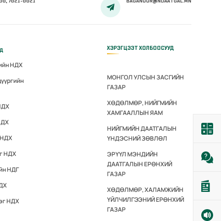
00, 7021-0021
BAGANUUR@NDAATGAL.MN
ХЭРЭГЦЭЭТ ХОЛБООСУУД
үд
гийн НДХ
МОНГОЛ УЛСЫН ЗАСГИЙН
дүүргийн
ГАЗАР
ХӨДӨЛМӨР, НИЙГМИЙН
НДХ
ХАМГААЛЛЫН ЯАМ
НДХ
НИЙГМИЙН ДААТГАЛЫН
 НДХ
ҮНДЭСНИЙ ЗӨВЛӨЛ
эг НДХ
ЭРҮҮЛ МЭНДИЙН
ДААТГАЛЫН ЕРӨНХИЙ
йн НДГ
ГАЗАР
НДХ
ХӨДӨЛМӨР, ХАЛАМЖИЙН
ҮЙЛЧИЛГЭЭНИЙ ЕРӨНХИЙ
эг НДХ
ГАЗАР