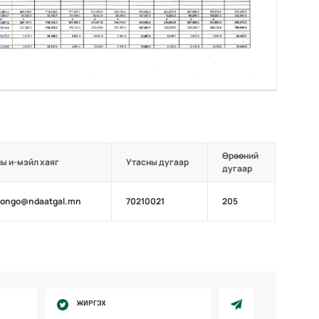
Өрөөний
ы и-мэйл хаяг
Утасны дугаар
дугаар
longo@ndaatgal.mn
70210021
205
ЖИРГЭХ