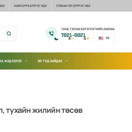
НДХ
БАЯНЗҮРХ ДҮҮРЭГ НДХ
СҮХБААТАР ДҮҮРЭГ НДХ
ТАНД ТУСЛАХ ХЭРЭГЛЭГЧИЙН ЛАВЛАХ
7021-0021
EN
Э, МЭДЭЭЛЭЛ
ИЛ ТОД БАЙДАЛ
л, тухайн жилийн төсөв