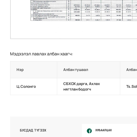
Мэдээлэл лавлах албан хаагч:
Нэр
Албан тушаал
Албан
СБХОХ дарга, Ахлах
Ц.Солонго
Ts.So
нягтлан бодогч
ХУВААЛЦАХ
БУСДАД ТҮГЭЭХ