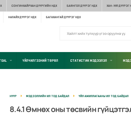
Х
СОНГИНХАЙРХАН ДҮҮРГИЙН НДХ
БАЯНГОЛ ДҮҮРЭГ НДХ
ХАН-УУЛ ДҮҮРЭГ 
НАЛАЙХ ДҮҮРЭГ НДХ
БАГАХАНГАЙ ДҮҮРЭГ НДХ
TGAL
ҮЙЛЧИЛГЭЭНИЙ ТӨРӨЛ
СТАТИСТИК МЭДЭЭЛЭЛ
МЭДЭ
НҮҮР
МЭДЭЭЛЛИЙН ИЛ ТОД БАЙДАЛ
ҮЙЛ АЖИЛЛАГААНЫ ИЛ ТОД БАЙДАЛ
8.4.1 Өмнөх оны төсвийн гүйцэтгэ