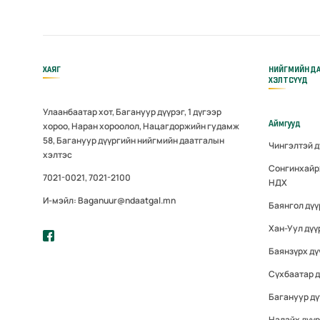
ХАЯГ
НИЙГМИЙН Д
ХЭЛТСҮҮД
Улаанбаатар хот, Багануур дүүрэг, 1 дүгээр
Аймгууд
хороо, Наран хороолол, Нацагдоржийн гудамж
58, Багануур дүүргийн нийгмийн даатгалын
Чингэлтэй 
хэлтэс
Сонгинхайр
7021-0021, 7021-2100
НДХ
И-мэйл: Baganuur@ndaatgal.mn
Баянгол дү
Хан-Уул дүү
Баянзүрх дү
Сүхбаатар 
Багануур дү
Налайх дүү