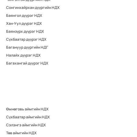
Сонгинхайрхан дүүргийн НДХ
Баянгол дүүрэг НДХ
Хан-Уул дүүрэг НДХ
Баянзүрх дүүрэг НДХ
Сүхбаатар дүүрэг НДХ
Багануур дүүргийн НДГ
Налайх дүүрэг НДХ
Багахангай дүүрэг НДХ
Өмнөговь аймгийн НДХ
Сүхбаатар аймгийн НДХ
Сэлэнгэ аймгийн НДХ
Төв аймгийн НДХ