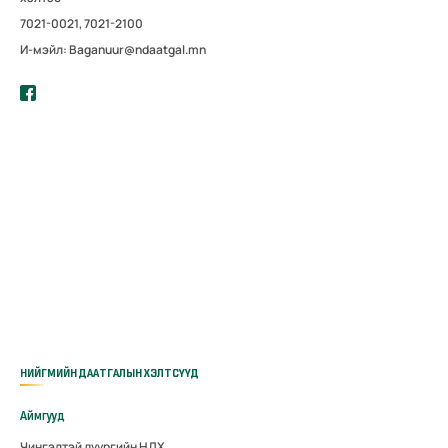
7021-0021, 7021-2100
И-мэйл: Baganuur@ndaatgal.mn
НИЙГМИЙН ДААТГАЛЫН ХЭЛТСҮҮД
Аймгууд
Чингэлтэй дүүргийн НДХ