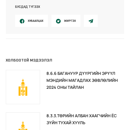
БУСДАД ТҮГЭЭХ
ХУВААЛЦАХ
ЖИРГЭХ
ХОЛБООТОЙ МЭДЭЭЛЭЛ
8.6.6 БАГАНУУР ДҮҮРГИЙН ЭРҮҮЛ
МЭНДИЙН МАГАДЛАХ ЗӨВЛӨЛИЙН
2024 ОНЫ ТАЙЛАН
8.3.3.ТӨРИЙН АЛБАН ХААГЧИЙН ЁС
ЗҮЙН ТУХАЙ ХУУЛЬ