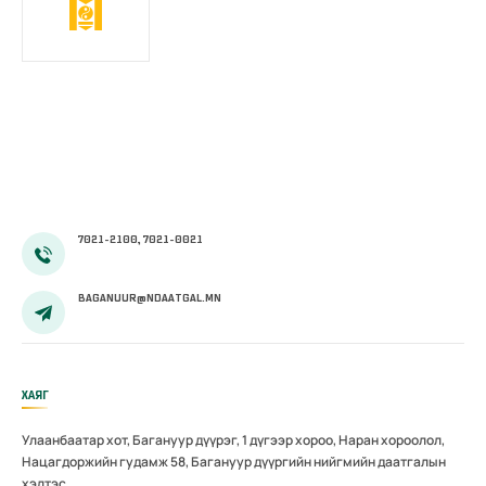
7021-2100, 7021-0021
BAGANUUR@NDAATGAL.MN
ХАЯГ
Улаанбаатар хот, Багануур дүүрэг, 1 дүгээр хороо, Наран хороолол,
Нацагдоржийн гудамж 58, Багануур дүүргийн нийгмийн даатгалын
хэлтэс