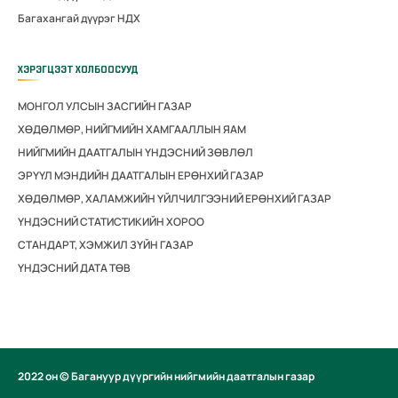
Багахангай дүүрэг НДХ
ХЭРЭГЦЭЭТ ХОЛБООСУУД
МОНГОЛ УЛСЫН ЗАСГИЙН ГАЗАР
ХӨДӨЛМӨР, НИЙГМИЙН ХАМГААЛЛЫН ЯАМ
НИЙГМИЙН ДААТГАЛЫН ҮНДЭСНИЙ ЗӨВЛӨЛ
ЭРҮҮЛ МЭНДИЙН ДААТГАЛЫН ЕРӨНХИЙ ГАЗАР
ХӨДӨЛМӨР, ХАЛАМЖИЙН ҮЙЛЧИЛГЭЭНИЙ ЕРӨНХИЙ ГАЗАР
ҮНДЭСНИЙ СТАТИСТИКИЙН ХОРОО
СТАНДАРТ, ХЭМЖИЛ ЗҮЙН ГАЗАР
ҮНДЭСНИЙ ДАТА ТӨВ
2022 он © Багануур дүүргийн нийгмийн даатгалын газар