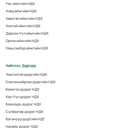
Увс аймгийн НДХ
Ховд аймгийн НДХ
Хөвсгөл аймгийн НДХ
Хэнтий аймгийн НДХ
Дархан-Уул аймгийн НДХ
Орхон аймгийн НДХ
Говьсүмбэр аймгийн НДХ
Нийслэл, Дүүргүүд
Чингэлтэй дүүргийн НДХ
Сонгинхайрхан дүүргийн НДХ
Баянгол дүүрэг НДХ
Хан-Уул дүүрэг НДХ
Баянзүрх дүүрэг НДХ
Сүхбаатар дүүрэг НДХ
Багануур дүүргийн НДГ
Налайх дүүрэг НДХ