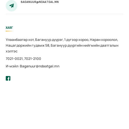
BAGANUUR@NDAATGAL.MN
ХАЯГ
Улаанбаатар хот, Багануур дүүрэг, 1 дүгээр хороо, Наран хороолол,
Нацагдоржийн гудамж 58, Багануур дүүргийн нийгмийн даатгалын
хэлтэс
7021-0021, 7021-2100
И-мэйл: Baganuur@ndaatgal.mn