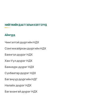
НИЙГМИЙН ДААТГАЛЫН ХЭЛТСҮҮД
Аймгууд
Чингэлтэй дүүргийн НДХ
Сонгинхайрхан дүүргийн НДХ
Баянгол дүүрэг НДХ
Хан-Уул дүүрэг НДХ
Баянзүрх дүүрэг НДХ
Сүхбаатар дүүрэг НДХ
Багануур дүүргийн НДГ
Налайх дүүрэг НДХ
Багахангай дүүрэг НДХ