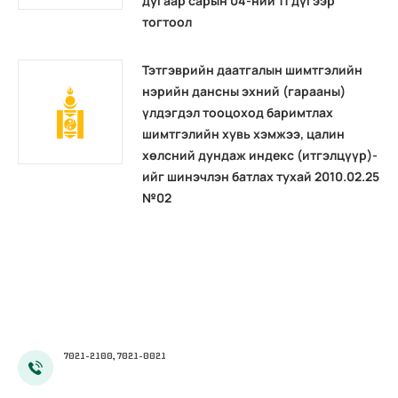
дугаар сарын 04-ний 11 дүгээр
тогтоол
Тэтгэврийн даатгалын шимтгэлийн
нэрийн дансны эхний (гарааны)
үлдэгдэл тооцоход баримтлах
шимтгэлийн хувь хэмжээ, цалин
хөлсний дундаж индекс (итгэлцүүр)-
ийг шинэчлэн батлах тухай 2010.02.25
№02
7021-2100, 7021-0021