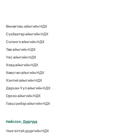
Өмнөговь аймгийн НДХ
Сүхбаатар аймгийн НДХ
Сэлэнгэ аймгийн НДХ
Төв аймгийн НДХ
Увс аймгийн НДХ
Ховд аймгийн НДХ
Хөвсгөл аймгийн НДХ
Хэнтий аймгийн НДХ
Дархан-Уул аймгийн НДХ
Орхон аймгийн НДХ
Говьсүмбэр аймгийн НДХ
Нийслэл, Дүүргүүд
Чингэлтэй дүүргийн НДХ