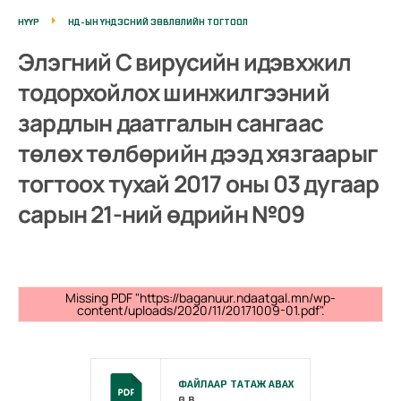
НҮҮР
НД-ЫН ҮНДЭСНИЙ ЗӨВЛӨЛИЙН ТОГТООЛ
Элэгний С вирусийн идэвхжил
тодорхойлох шинжилгээний
зардлын даатгалын сангаас
төлөх төлбөрийн дээд хязгаарыг
тогтоох тухай 2017 оны 03 дугаар
сарын 21-ний өдрийн №09
Missing PDF "https://baganuur.ndaatgal.mn/wp-
content/uploads/2020/11/20171009-01.pdf".
ФАЙЛААР ТАТАЖ АВАХ
0 B