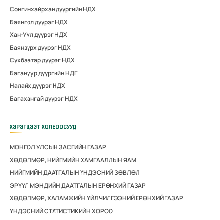
Сонгинхайрхан дүүргийн НДХ
Баянгол дүүрэг НДХ
Хан-Уул дүүрэг НДХ
Баянзүрх дүүрэг НДХ
Сүхбаатар дүүрэг НДХ
Багануур дүүргийн НДГ
Налайх дүүрэг НДХ
Багахангай дүүрэг НДХ
ХЭРЭГЦЭЭТ ХОЛБООСУУД
МОНГОЛ УЛСЫН ЗАСГИЙН ГАЗАР
ХӨДӨЛМӨР, НИЙГМИЙН ХАМГААЛЛЫН ЯАМ
НИЙГМИЙН ДААТГАЛЫН ҮНДЭСНИЙ ЗӨВЛӨЛ
ЭРҮҮЛ МЭНДИЙН ДААТГАЛЫН ЕРӨНХИЙ ГАЗАР
ХӨДӨЛМӨР, ХАЛАМЖИЙН ҮЙЛЧИЛГЭЭНИЙ ЕРӨНХИЙ ГАЗАР
ҮНДЭСНИЙ СТАТИСТИКИЙН ХОРОО