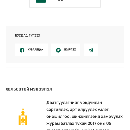
БУСДАД ТҮГЭЭХ
ХУВААЛЦАХ
ЖИРГЭХ
ХОЛБООТОЙ МЭДЭЭЛЭЛ
Даатгуулагчийг урьдчилан
сэргийлэх, эрт илрүүлэх үзлэг,
оношилгоо, шинжилгээнд хамруулах
журам батлах тухай 2017 оны 05