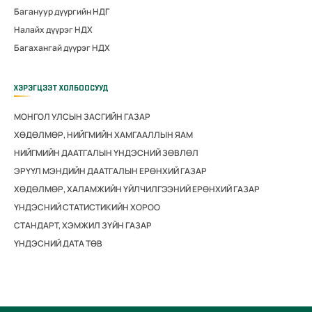
Багануур дүүргийн НДГ
Налайх дүүрэг НДХ
Багахангай дүүрэг НДХ
ХЭРЭГЦЭЭТ ХОЛБООСУУД
МОНГОЛ УЛСЫН ЗАСГИЙН ГАЗАР
ХӨДӨЛМӨР, НИЙГМИЙН ХАМГААЛЛЫН ЯАМ
НИЙГМИЙН ДААТГАЛЫН ҮНДЭСНИЙ ЗӨВЛӨЛ
ЭРҮҮЛ МЭНДИЙН ДААТГАЛЫН ЕРӨНХИЙ ГАЗАР
ХӨДӨЛМӨР, ХАЛАМЖИЙН ҮЙЛЧИЛГЭЭНИЙ ЕРӨНХИЙ ГАЗАР
ҮНДЭСНИЙ СТАТИСТИКИЙН ХОРОО
СТАНДАРТ, ХЭМЖИЛ ЗҮЙН ГАЗАР
ҮНДЭСНИЙ ДАТА ТӨВ