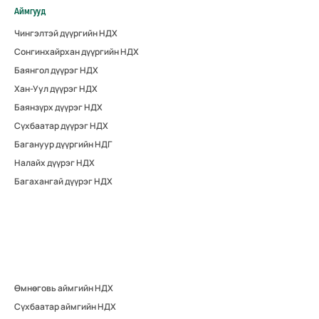
Аймгууд
Чингэлтэй дүүргийн НДХ
Сонгинхайрхан дүүргийн НДХ
Баянгол дүүрэг НДХ
Хан-Уул дүүрэг НДХ
Баянзүрх дүүрэг НДХ
Сүхбаатар дүүрэг НДХ
Багануур дүүргийн НДГ
Налайх дүүрэг НДХ
Багахангай дүүрэг НДХ
Өмнөговь аймгийн НДХ
Сүхбаатар аймгийн НДХ