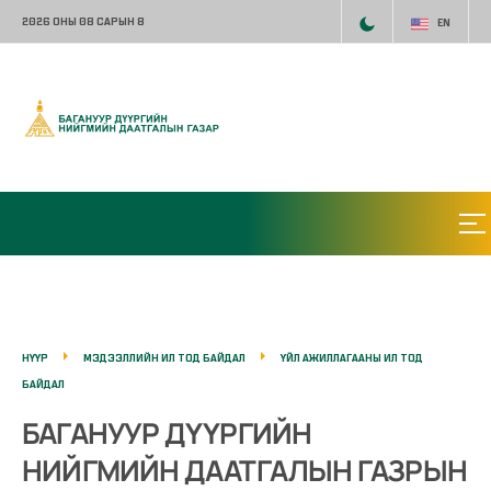
2026 ОНЫ 08 САРЫН 8
EN
НҮҮР
МЭДЭЭЛЛИЙН ИЛ ТОД БАЙДАЛ
ҮЙЛ АЖИЛЛАГААНЫ ИЛ ТОД
БАЙДАЛ
БАГАНУУР ДҮҮРГИЙН
НИЙГМИЙН ДААТГАЛЫН ГАЗРЫН