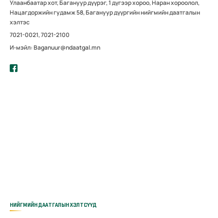
Улаанбаатар хот, Багануур дүүрэг, 1 дүгээр хороо, Наран хороолол,
Нацагдоржийн гудамж 58, Багануур дүүргийн нийгмийн даатгалын
хэлтэс
7021-0021, 7021-2100
И-мэйл: Baganuur@ndaatgal.mn
НИЙГМИЙН ДААТГАЛЫН ХЭЛТСҮҮД