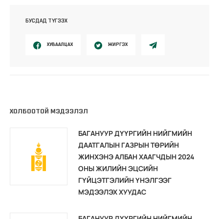
БУСДАД ТҮГЭЭХ
ХУВААЛЦАХ
ЖИРГЭХ
ХОЛБООТОЙ МЭДЭЭЛЭЛ
БАГАНУУР ДҮҮРГИЙН НИЙГМИЙН
ДААТГАЛЫН ГАЗРЫН ТӨРИЙН
ЖИНХЭНЭ АЛБАН ХААГЧДЫН 2024
ОНЫ ЖИЛИЙН ЭЦСИЙН
ГҮЙЦЭТГЭЛИЙН ҮНЭЛГЭЭГ
МЭДЭЭЛЭХ ХУУДАС
БАГАНУУР ДҮҮРГИЙН НИЙГМИЙН