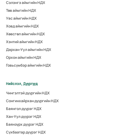
Сэлэнгэ аймгийн НДХ
Төв аймгийн НДХ
Увс аймгийн НДХ
Ховд аймгийн НДХ
Хөвсгөл аймгийн НДХ
Хэнтий аймгийн НДХ
Дархан-Уул аймгийн НДХ
Орхон аймгийн НДХ
Говьсүмбэр аймгийн НДХ
Нийслэл, Дүүргүүд
Чингэлтэй дүүргийн НДХ
Сонгинхайрхан дүүргийн НДХ
Баянгол дүүрэг НДХ
Хан-Уул дүүрэг НДХ
Баянзүрх дүүрэг НДХ
Сүхбаатар дүүрэг НДХ