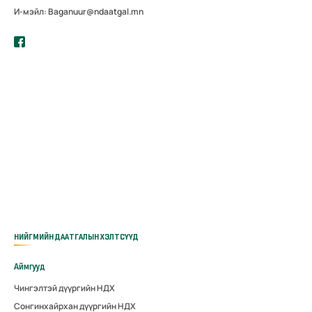
И-мэйл: Baganuur@ndaatgal.mn
НИЙГМИЙН ДААТГАЛЫН ХЭЛТСҮҮД
Аймгууд
Чингэлтэй дүүргийн НДХ
Сонгинхайрхан дүүргийн НДХ