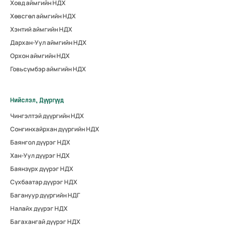
Ховд аймгийн НДХ
Хөвсгөл аймгийн НДХ
Хэнтий аймгийн НДХ
Дархан-Уул аймгийн НДХ
Орхон аймгийн НДХ
Говьсүмбэр аймгийн НДХ
Нийслэл, Дүүргүүд
Чингэлтэй дүүргийн НДХ
Сонгинхайрхан дүүргийн НДХ
Баянгол дүүрэг НДХ
Хан-Уул дүүрэг НДХ
Баянзүрх дүүрэг НДХ
Сүхбаатар дүүрэг НДХ
Багануур дүүргийн НДГ
Налайх дүүрэг НДХ
Багахангай дүүрэг НДХ