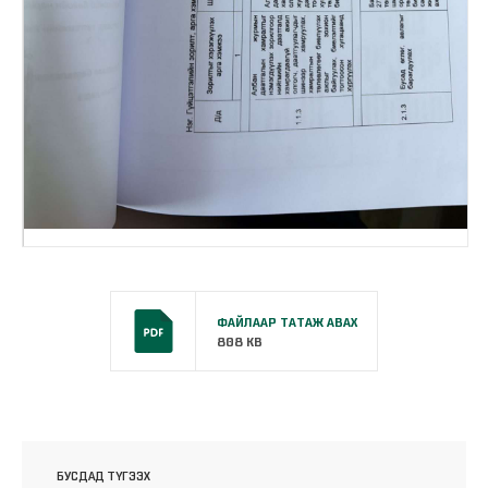
ФАЙЛААР ТАТАЖ АВАХ
808 KB
БУСДАД ТҮГЭЭХ