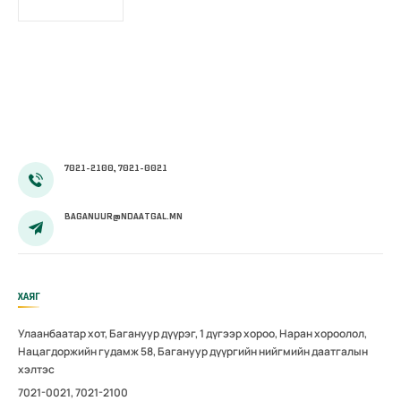
7021-2100, 7021-0021
BAGANUUR@NDAATGAL.MN
ХАЯГ
Улаанбаатар хот, Багануур дүүрэг, 1 дүгээр хороо, Наран хороолол,
Нацагдоржийн гудамж 58, Багануур дүүргийн нийгмийн даатгалын
хэлтэс
7021-0021, 7021-2100