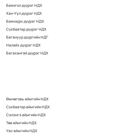
Баянгол дүүрэг НДХ
Хан-Уул дүүрэг НДХ
Баянзүрх дүүрэг НДХ
Сүхбаатар дүүрэг НДХ
Багануур дүүргийн НДГ
Налайх дүүрэг НДХ
Багахангай дүүрэг НДХ
Өмнөговь аймгийн НДХ
Сүхбаатар аймгийн НДХ
Сэлэнгэ аймгийн НДХ
Төв аймгийн НДХ
Увс аймгийн НДХ