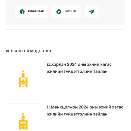
ХУВААЛЦАХ
ЖИРГЭХ
ХОЛБООТОЙ МЭДЭЭЛЭЛ
Д.Хэрлэн 2024 оны эхний хагас
жилийн гүйцэтгэлийн тайлан
Н.Мөнхцолмон 2024 оны эхний хагас
жилийн гүйцэтгэлийн тайлан