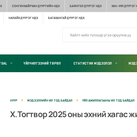
Х
СОНГИНХАЙРХАН ДҮҮРГИЙН НДХ
БАЯНГОЛ ДҮҮРЭГ НДХ
ХАН-УУЛ ДҮҮРЭГ 
НАЛАЙХ ДҮҮРЭГ НДХ
БАГАХАНГАЙ ДҮҮРЭГ НДХ
TGAL
ҮЙЛЧИЛГЭЭНИЙ ТӨРӨЛ
СТАТИСТИК МЭДЭЭЛЭЛ
МЭДЭ
НҮҮР
МЭДЭЭЛЛИЙН ИЛ ТОД БАЙДАЛ
ҮЙЛ АЖИЛЛАГААНЫ ИЛ ТОД БАЙДАЛ
Х.Тогтвор 2025 оны эхний хагас 