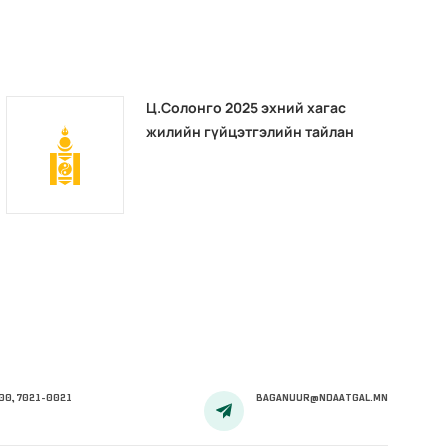
Ц.Солонго 2025 эхний хагас
жилийн гүйцэтгэлийн тайлан
00, 7021-0021
BAGANUUR@NDAATGAL.MN