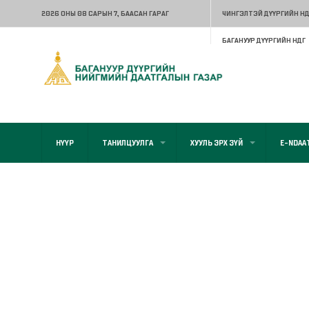
2026 ОНЫ 08 САРЫН 7
, БААСАН ГАРАГ
ЧИНГЭЛТЭЙ ДҮҮРГИЙН НД
БАГАНУУР ДҮҮРГИЙН НДГ
НҮҮР
ТАНИЛЦУУЛГА
ХУУЛЬ ЭРХ ЗҮЙ
E-NDAA