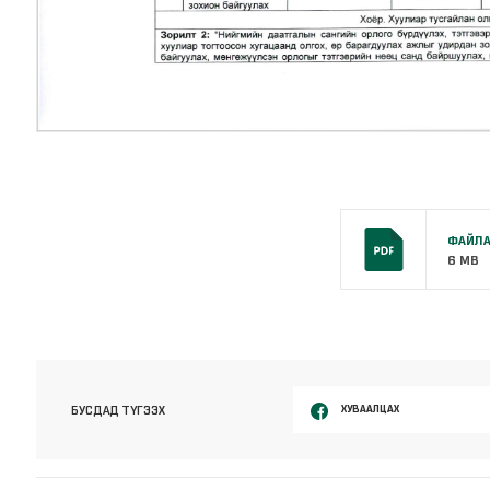
ФАЙЛА
6 MB
ХУВААЛЦАХ
БУСДАД ТҮГЭЭХ