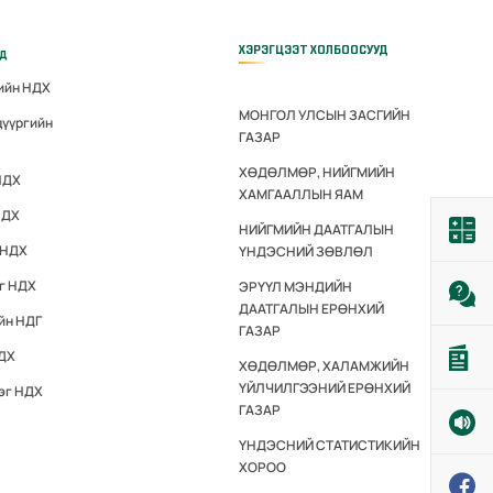
ХЭРЭГЦЭЭТ ХОЛБООСУУД
үд
гийн НДХ
МОНГОЛ УЛСЫН ЗАСГИЙН
дүүргийн
ГАЗАР
ХӨДӨЛМӨР, НИЙГМИЙН
НДХ
ХАМГААЛЛЫН ЯАМ
НДХ
НИЙГМИЙН ДААТГАЛЫН
 НДХ
ҮНДЭСНИЙ ЗӨВЛӨЛ
эг НДХ
ЭРҮҮЛ МЭНДИЙН
ДААТГАЛЫН ЕРӨНХИЙ
йн НДГ
ГАЗАР
НДХ
ХӨДӨЛМӨР, ХАЛАМЖИЙН
ҮЙЛЧИЛГЭЭНИЙ ЕРӨНХИЙ
эг НДХ
ГАЗАР
ҮНДЭСНИЙ СТАТИСТИКИЙН
ХОРОО