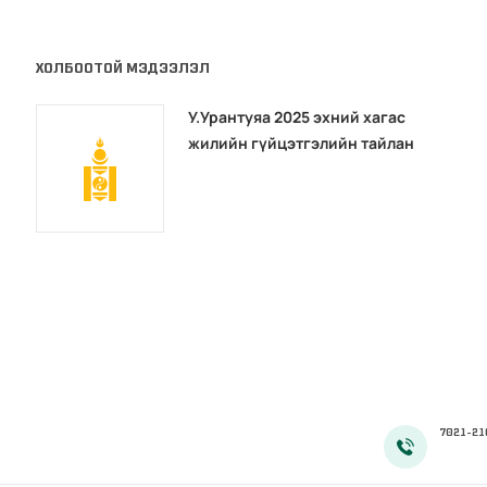
ХОЛБООТОЙ МЭДЭЭЛЭЛ
У.Урантуяа 2025 эхний хагас
жилийн гүйцэтгэлийн тайлан
7021-21