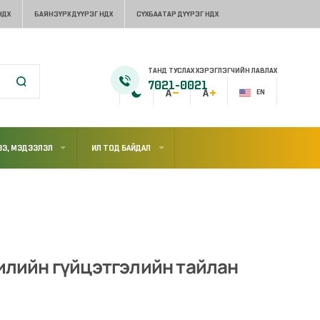
НДХ
БАЯНЗҮРХ ДҮҮРЭГ НДХ
СҮХБААТАР ДҮҮРЭГ НДХ
ТАНД ТУСЛАХ ХЭРЭГЛЭГЧИЙН ЛАВЛАХ
7021-0021
EN
Э, МЭДЭЭЛЭЛ
ИЛ ТОД БАЙДАЛ
жилийн гүйцэтгэлийн тайлан