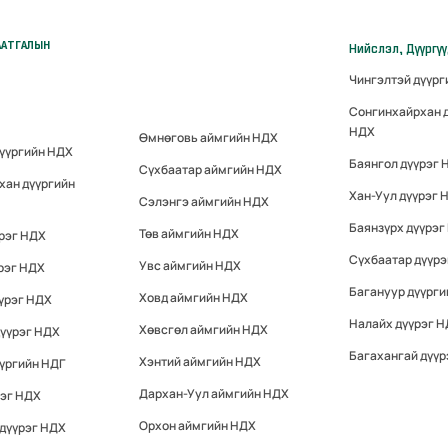
ААТГАЛЫН
Нийслэл, Дүүргү
Чингэлтэй дүүр
Сонгинхайрхан 
НДХ
Өмнөговь аймгийн НДХ
дүүргийн НДХ
Баянгол дүүрэг 
Сүхбаатар аймгийн НДХ
хан дүүргийн
Хан-Уул дүүрэг 
Сэлэнгэ аймгийн НДХ
Баянзүрх дүүрэг
Төв аймгийн НДХ
үрэг НДХ
Сүхбаатар дүүр
Увс аймгийн НДХ
рэг НДХ
Багануур дүүрги
Ховд аймгийн НДХ
үрэг НДХ
Налайх дүүрэг 
Хөвсгөл аймгийн НДХ
дүүрэг НДХ
Багахангай дүүр
Хэнтий аймгийн НДХ
үргийн НДГ
Дархан-Уул аймгийн НДХ
рэг НДХ
Орхон аймгийн НДХ
 дүүрэг НДХ