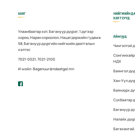
ХАЯГ
НИЙГМИЙН Д
ХЭЛТСҮҮД
Улаанбаатар хот, Багануур дүүрэг, 1 дүгээр
Аймгууд
хороо, Наран хороолол, Нацагдоржийн гудамж
58, Багануур дүүргийн нийгмийн даатгалын
Чингэлтэй 
хэлтэс
Сонгинхайр
7021-0021, 7021-2100
НДХ
И-мэйл: Baganuur@ndaatgal.mn
Баянгол дү
Хан-Уул дүү
Баянзүрх дү
Сүхбаатар 
Багануур дү
Налайх дүү
Багахангай