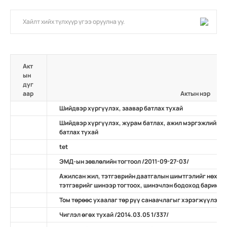
Акт
ын
дуг
аар
Актын нэр
Шийдвэр хүргүүлэх, заавар батлах тухай
Шийдвэр хүргүүлэх, журам батлах, ажил мэргэжлийн ж
батлах тухай
tet
ЭМД-ын зөвлөлийн тогтоол /2011-09-27-03/
Ажилсан жил, тэтгэврийн даатгалын шимтгэлийг нөхөн
тэтгэврийг шинээр тогтоох, шинэчлэн бодоход баримтлах
Том төрөөс ухаалаг төр рүү санаачлагыг хэрэгжүүлэх ту
Чиглэл өгөх тухай /2014.03.05 1/337/