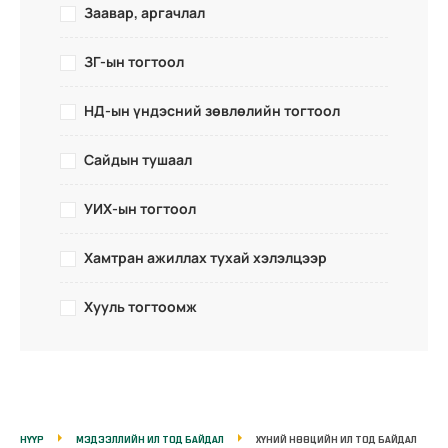
Заавар, аргачлал
ЗГ-ын тогтоол
НД-ын үндэсний зөвлөлийн тогтоол
Сайдын тушаал
УИХ-ын тогтоол
Хамтран ажиллах тухай хэлэлцээр
Хууль тогтоомж
НҮҮР
МЭДЭЭЛЛИЙН ИЛ ТОД БАЙДАЛ
ХҮНИЙ НӨӨЦИЙН ИЛ ТОД БАЙДАЛ