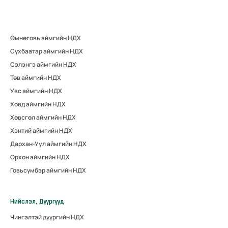
Өмнөговь аймгийн НДХ
Сүхбаатар аймгийн НДХ
Сэлэнгэ аймгийн НДХ
Төв аймгийн НДХ
Увс аймгийн НДХ
Ховд аймгийн НДХ
Хөвсгөл аймгийн НДХ
Хэнтий аймгийн НДХ
Дархан-Уул аймгийн НДХ
Орхон аймгийн НДХ
Говьсүмбэр аймгийн НДХ
Нийслэл, Дүүргүүд
Чингэлтэй дүүргийн НДХ