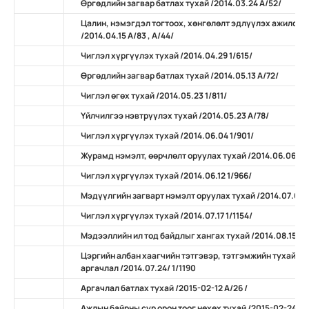
Өргөдлийн загвар батлах тухай /2014.03.24 А/52/
Цалин, нэмэгдэл тогтоох, хөнгөлөлт эдлүүлэх ажилсан
/2014.04.15 А/83 , А/44/
Чиглэл хүргүүлэх тухай /2014.04.29 1/615/
Өргөдлийн загвар батлах тухай /2014.05.13 А/72/
Чиглэл өгөх тухай /2014.05.23 1/811/
Үйлчилгээ нэвтрүүлэх тухай /2014.05.23 А/78/
Чиглэл хүргүүлэх тухай /2014.06.04 1/901/
Журамд нэмэлт, өөрчлөлт оруулах тухай /2014.06.06 А/
Чиглэл хүргүүлэх тухай /2014.06.12 1/966/
Мэдүүлгийн загварт нэмэлт оруулах тухай /2014.07.07 
Чиглэл хүргүүлэх тухай /2014.07.17 1/1154/
Мэдээллийн ил тод байдлыг хангах тухай /2014.08.15 А/
Цэргийн албан хаагчийн тэтгэвэр, тэтгэмжийн тухай х
аргачлал /2014.07.24/ 1/1190
Аргачлал батлах тухай /2015-02-12 А/26 /
Ажлын байрны сур орон тоог нөхөх тухай /2015-02-24 А/