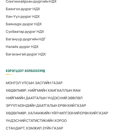
Сонгинхайрхан дүүргийн НДХ
Баянгол дүүрэг НДХ
Хан-Уул дүүрэг НДХ
Баянзүрх дүүрэг НДХ
Сүхбаатар дүүрэг НДХ
Багануур дүүргийн НДГ
Налайх дүүрэг НДХ
Багахангай дүүрэг НДХ
ХЭРЭГЦЭЭТ ХОЛБООСУУД
МОНГОЛ УЛСЫН ЗАСГИЙН ГАЗАР
ХӨДӨЛМӨР, НИЙГМИЙН ХАМГААЛЛЫН ЯАМ
НИЙГМИЙН ДААТГАЛЫН ҮНДЭСНИЙ ЗӨВЛӨЛ
ЭРҮҮЛ МЭНДИЙН ДААТГАЛЫН ЕРӨНХИЙ ГАЗАР
ХӨДӨЛМӨР, ХАЛАМЖИЙН ҮЙЛЧИЛГЭЭНИЙ ЕРӨНХИЙ ГАЗАР
ҮНДЭСНИЙ СТАТИСТИКИЙН ХОРОО
СТАНДАРТ, ХЭМЖИЛ ЗҮЙН ГАЗАР