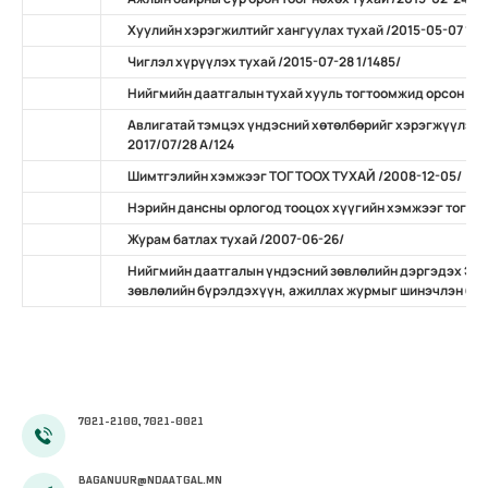
Хуулийн хэрэгжилтийг хангуулах тухай /2015-05-07 11/
Чиглэл хүрүүлэх тухай /2015-07-28 1/1485/
Нийгмийн даатгалын тухай хууль тогтоомжид орсон нэ
Авлигатай тэмцэх үндэсний хөтөлбөрийг хэрэгжүүлэх 
2017/07/28 А/124
Шимтгэлийн хэмжээг ТОГТООХ ТУХАЙ /2008-12-05/
Нэрийн дансны орлогод тооцох хүүгийн хэмжээг тогтоо
Журам батлах тухай /2007-06-26/
Нийгмийн даатгалын үндэсний зөвлөлийн дэргэдэх Эр
зөвлөлийн бүрэлдэхүүн, ажиллах журмыг шинэчлэн бат
7021-2100, 7021-0021
BAGANUUR@NDAATGAL.MN