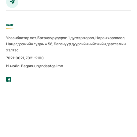
ХАЯГ
Улаанбаатар хот, Багануур дүүрэг, 1 дүгээр хороо, Наран хороолол,
Нацагдоржийн гудамж 58, Багануур дүүргийн нийгмийн даатгалын
хэлтэс
7021-0021, 7021-2100
И-мэйл: Baganuur@ndaatgal.mn