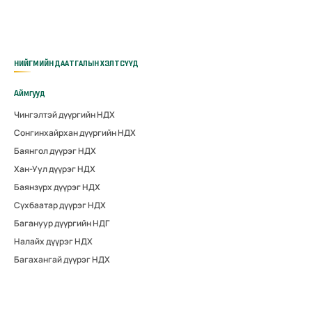
НИЙГМИЙН ДААТГАЛЫН ХЭЛТСҮҮД
Аймгууд
Чингэлтэй дүүргийн НДХ
Сонгинхайрхан дүүргийн НДХ
Баянгол дүүрэг НДХ
Хан-Уул дүүрэг НДХ
Баянзүрх дүүрэг НДХ
Сүхбаатар дүүрэг НДХ
Багануур дүүргийн НДГ
Налайх дүүрэг НДХ
Багахангай дүүрэг НДХ