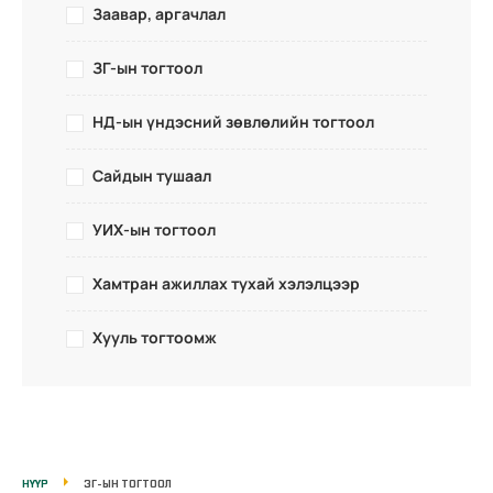
Заавар, аргачлал
ЗГ-ын тогтоол
НД-ын үндэсний зөвлөлийн тогтоол
Сайдын тушаал
УИХ-ын тогтоол
Хамтран ажиллах тухай хэлэлцээр
Хууль тогтоомж
НҮҮР
ЗГ-ЫН ТОГТООЛ