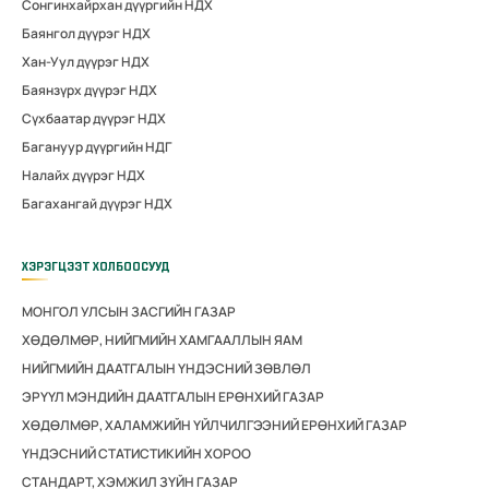
Сонгинхайрхан дүүргийн НДХ
Баянгол дүүрэг НДХ
Хан-Уул дүүрэг НДХ
Баянзүрх дүүрэг НДХ
Сүхбаатар дүүрэг НДХ
Багануур дүүргийн НДГ
Налайх дүүрэг НДХ
Багахангай дүүрэг НДХ
ХЭРЭГЦЭЭТ ХОЛБООСУУД
МОНГОЛ УЛСЫН ЗАСГИЙН ГАЗАР
ХӨДӨЛМӨР, НИЙГМИЙН ХАМГААЛЛЫН ЯАМ
НИЙГМИЙН ДААТГАЛЫН ҮНДЭСНИЙ ЗӨВЛӨЛ
ЭРҮҮЛ МЭНДИЙН ДААТГАЛЫН ЕРӨНХИЙ ГАЗАР
ХӨДӨЛМӨР, ХАЛАМЖИЙН ҮЙЛЧИЛГЭЭНИЙ ЕРӨНХИЙ ГАЗАР
ҮНДЭСНИЙ СТАТИСТИКИЙН ХОРОО
СТАНДАРТ, ХЭМЖИЛ ЗҮЙН ГАЗАР