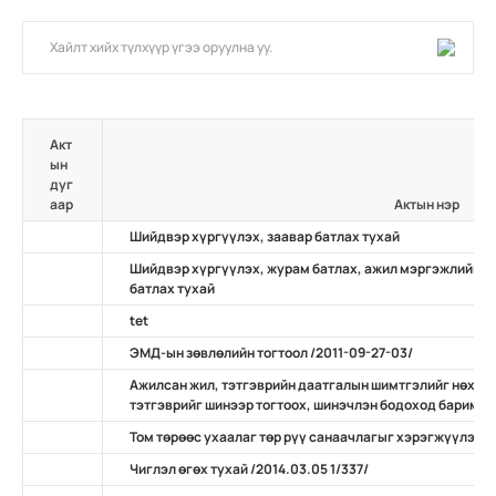
Акт
ын
дуг
аар
Актын нэр
Шийдвэр хүргүүлэх, заавар батлах тухай
Шийдвэр хүргүүлэх, журам батлах, ажил мэргэжлийн ж
батлах тухай
tet
ЭМД-ын зөвлөлийн тогтоол /2011-09-27-03/
Ажилсан жил, тэтгэврийн даатгалын шимтгэлийг нөхөн
тэтгэврийг шинээр тогтоох, шинэчлэн бодоход баримтлах
Том төрөөс ухаалаг төр рүү санаачлагыг хэрэгжүүлэх ту
Чиглэл өгөх тухай /2014.03.05 1/337/