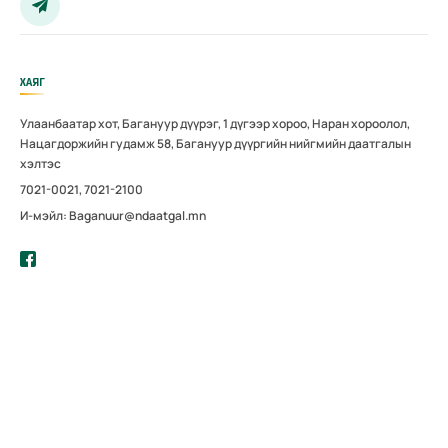
ХАЯГ
Улаанбаатар хот, Багануур дүүрэг, 1 дүгээр хороо, Наран хороолол,
Нацагдоржийн гудамж 58, Багануур дүүргийн нийгмийн даатгалын
хэлтэс
7021-0021, 7021-2100
И-мэйл: Baganuur@ndaatgal.mn