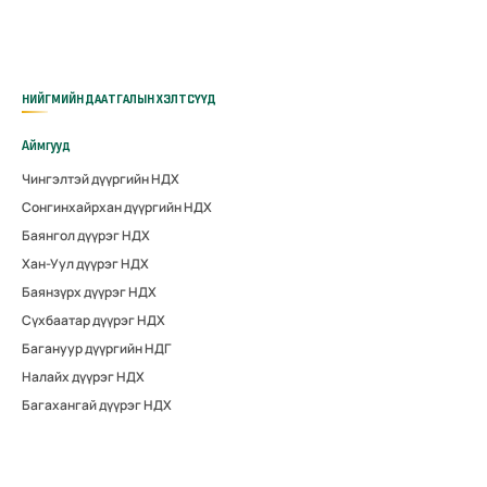
НИЙГМИЙН ДААТГАЛЫН ХЭЛТСҮҮД
Аймгууд
Чингэлтэй дүүргийн НДХ
Сонгинхайрхан дүүргийн НДХ
Баянгол дүүрэг НДХ
Хан-Уул дүүрэг НДХ
Баянзүрх дүүрэг НДХ
Сүхбаатар дүүрэг НДХ
Багануур дүүргийн НДГ
Налайх дүүрэг НДХ
Багахангай дүүрэг НДХ