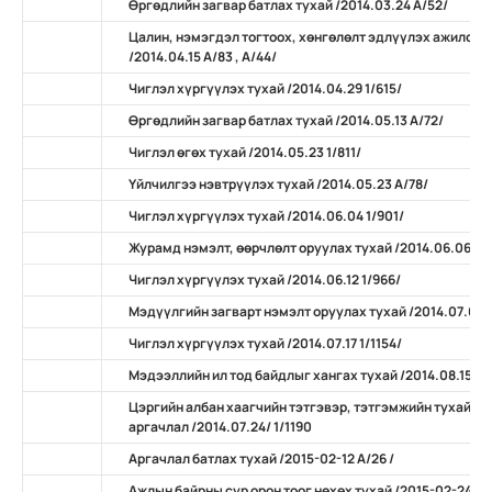
Өргөдлийн загвар батлах тухай /2014.03.24 А/52/
Цалин, нэмэгдэл тогтоох, хөнгөлөлт эдлүүлэх ажилсан
/2014.04.15 А/83 , А/44/
Чиглэл хүргүүлэх тухай /2014.04.29 1/615/
Өргөдлийн загвар батлах тухай /2014.05.13 А/72/
Чиглэл өгөх тухай /2014.05.23 1/811/
Үйлчилгээ нэвтрүүлэх тухай /2014.05.23 А/78/
Чиглэл хүргүүлэх тухай /2014.06.04 1/901/
Журамд нэмэлт, өөрчлөлт оруулах тухай /2014.06.06 А/
Чиглэл хүргүүлэх тухай /2014.06.12 1/966/
Мэдүүлгийн загварт нэмэлт оруулах тухай /2014.07.07 
Чиглэл хүргүүлэх тухай /2014.07.17 1/1154/
Мэдээллийн ил тод байдлыг хангах тухай /2014.08.15 А/
Цэргийн албан хаагчийн тэтгэвэр, тэтгэмжийн тухай х
аргачлал /2014.07.24/ 1/1190
Аргачлал батлах тухай /2015-02-12 А/26 /
Ажлын байрны сур орон тоог нөхөх тухай /2015-02-24 А/