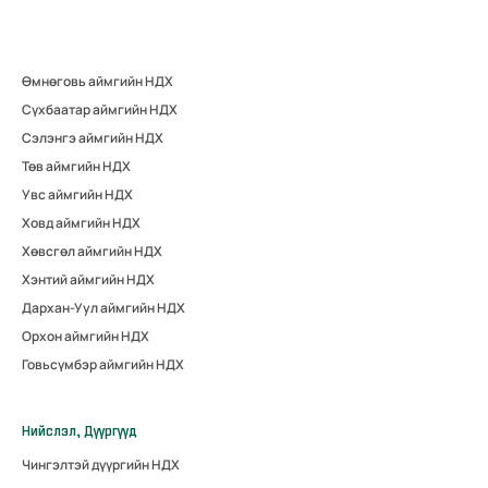
Өмнөговь аймгийн НДХ
Сүхбаатар аймгийн НДХ
Сэлэнгэ аймгийн НДХ
Төв аймгийн НДХ
Увс аймгийн НДХ
Ховд аймгийн НДХ
Хөвсгөл аймгийн НДХ
Хэнтий аймгийн НДХ
Дархан-Уул аймгийн НДХ
Орхон аймгийн НДХ
Говьсүмбэр аймгийн НДХ
Нийслэл, Дүүргүүд
Чингэлтэй дүүргийн НДХ