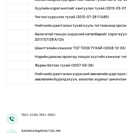
Хуулийн хэрэгжилтийг хангуулах тухай /2015-05-07 11/
Чиглэл хүрүүлэх тухай /2015-07-28 1/1485/
Нийгмийн даатгалын тухай хууль тогтоомжид орсон нэ
Авлигатай тэмцэх үндэсний хөтөлбөрийг хэрэгжүүлэх 
2017/07/28 А/124
Шимтгэлийн хэмжээг ТОГТООХ ТУХАЙ /2008-12-05/
Нэрийн дансны орлогод тооцох хүүгийн хэмжээг тогтоо
Журам батлах тухай /2007-06-26/
Нийгмийн даатгалын үндэсний зөвлөлийн дэргэдэх Эр
зөвлөлийн бүрэлдэхүүн, ажиллах журмыг шинэчлэн бат
7021-2100, 7021-0021
BAGANUUR@NDAATGAL.MN