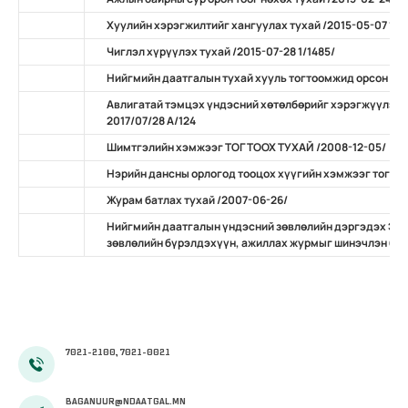
Хуулийн хэрэгжилтийг хангуулах тухай /2015-05-07 11/
Чиглэл хүрүүлэх тухай /2015-07-28 1/1485/
Нийгмийн даатгалын тухай хууль тогтоомжид орсон нэ
Авлигатай тэмцэх үндэсний хөтөлбөрийг хэрэгжүүлэх 
2017/07/28 А/124
Шимтгэлийн хэмжээг ТОГТООХ ТУХАЙ /2008-12-05/
Нэрийн дансны орлогод тооцох хүүгийн хэмжээг тогтоо
Журам батлах тухай /2007-06-26/
Нийгмийн даатгалын үндэсний зөвлөлийн дэргэдэх Эр
зөвлөлийн бүрэлдэхүүн, ажиллах журмыг шинэчлэн бат
7021-2100, 7021-0021
BAGANUUR@NDAATGAL.MN