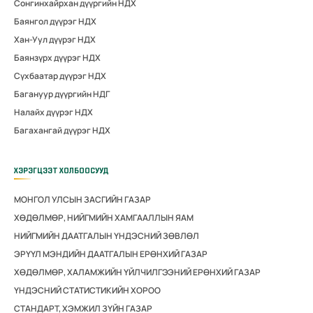
Сонгинхайрхан дүүргийн НДХ
Баянгол дүүрэг НДХ
Хан-Уул дүүрэг НДХ
Баянзүрх дүүрэг НДХ
Сүхбаатар дүүрэг НДХ
Багануур дүүргийн НДГ
Налайх дүүрэг НДХ
Багахангай дүүрэг НДХ
ХЭРЭГЦЭЭТ ХОЛБООСУУД
МОНГОЛ УЛСЫН ЗАСГИЙН ГАЗАР
ХӨДӨЛМӨР, НИЙГМИЙН ХАМГААЛЛЫН ЯАМ
НИЙГМИЙН ДААТГАЛЫН ҮНДЭСНИЙ ЗӨВЛӨЛ
ЭРҮҮЛ МЭНДИЙН ДААТГАЛЫН ЕРӨНХИЙ ГАЗАР
ХӨДӨЛМӨР, ХАЛАМЖИЙН ҮЙЛЧИЛГЭЭНИЙ ЕРӨНХИЙ ГАЗАР
ҮНДЭСНИЙ СТАТИСТИКИЙН ХОРОО
СТАНДАРТ, ХЭМЖИЛ ЗҮЙН ГАЗАР