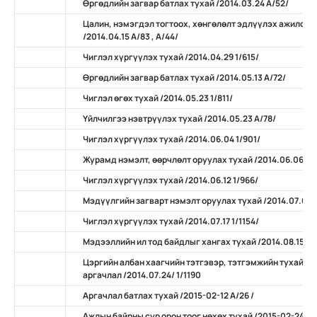
Өргөдлийн загвар батлах тухай /2014.03.24 А/52/
Цалин, нэмэгдэл тогтоох, хөнгөлөлт эдлүүлэх ажилсан
/2014.04.15 А/83 , А/44/
Чиглэл хүргүүлэх тухай /2014.04.29 1/615/
Өргөдлийн загвар батлах тухай /2014.05.13 А/72/
Чиглэл өгөх тухай /2014.05.23 1/811/
Үйлчилгээ нэвтрүүлэх тухай /2014.05.23 А/78/
Чиглэл хүргүүлэх тухай /2014.06.04 1/901/
Журамд нэмэлт, өөрчлөлт оруулах тухай /2014.06.06 А/
Чиглэл хүргүүлэх тухай /2014.06.12 1/966/
Мэдүүлгийн загварт нэмэлт оруулах тухай /2014.07.07 
Чиглэл хүргүүлэх тухай /2014.07.17 1/1154/
Мэдээллийн ил тод байдлыг хангах тухай /2014.08.15 А/
Цэргийн албан хаагчийн тэтгэвэр, тэтгэмжийн тухай х
аргачлал /2014.07.24/ 1/1190
Аргачлал батлах тухай /2015-02-12 А/26 /
Ажлын байрны сур орон тоог нөхөх тухай /2015-02-24 А/