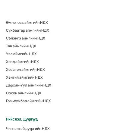
Өмнөговь аймгийн НДХ
Сүхбаатар аймгийн НДХ
Сэлэнгэ аймгийн НДХ
Төв аймгийн НДХ
Увс аймгийн НДХ
Ховд аймгийн НДХ
Хөвсгөл аймгийн НДХ
Хэнтий аймгийн НДХ
Дархан-Уул аймгийн НДХ
Орхон аймгийн НДХ
Говьсүмбэр аймгийн НДХ
Нийслэл, Дүүргүүд
Чингэлтэй дүүргийн НДХ