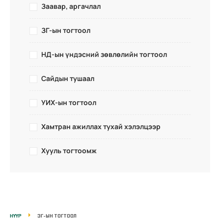
Заавар, аргачлал
ЗГ-ын тогтоол
НД-ын үндэсний зөвлөлийн тогтоол
Сайдын тушаал
УИХ-ын тогтоол
Хамтран ажиллах тухай хэлэлцээр
Хууль тогтоомж
НҮҮР
ЗГ-ЫН ТОГТООЛ