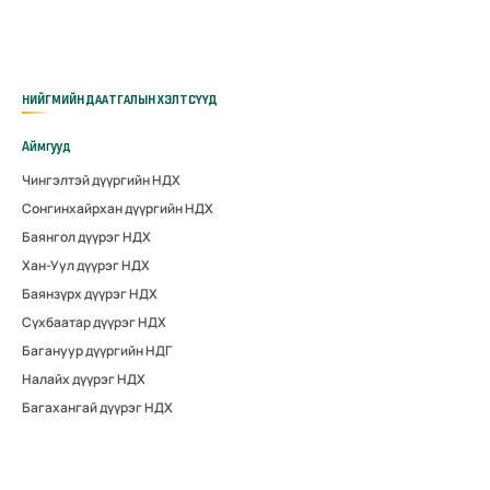
НИЙГМИЙН ДААТГАЛЫН ХЭЛТСҮҮД
Аймгууд
Чингэлтэй дүүргийн НДХ
Сонгинхайрхан дүүргийн НДХ
Баянгол дүүрэг НДХ
Хан-Уул дүүрэг НДХ
Баянзүрх дүүрэг НДХ
Сүхбаатар дүүрэг НДХ
Багануур дүүргийн НДГ
Налайх дүүрэг НДХ
Багахангай дүүрэг НДХ