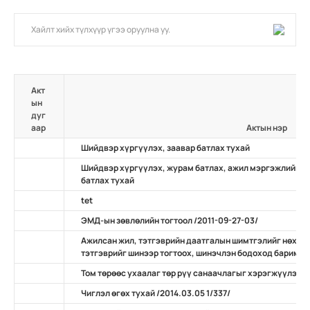
Акт
ын
дуг
аар
Актын нэр
Шийдвэр хүргүүлэх, заавар батлах тухай
Шийдвэр хүргүүлэх, журам батлах, ажил мэргэжлийн ж
батлах тухай
tet
ЭМД-ын зөвлөлийн тогтоол /2011-09-27-03/
Ажилсан жил, тэтгэврийн даатгалын шимтгэлийг нөхөн
тэтгэврийг шинээр тогтоох, шинэчлэн бодоход баримтлах
Том төрөөс ухаалаг төр рүү санаачлагыг хэрэгжүүлэх ту
Чиглэл өгөх тухай /2014.03.05 1/337/