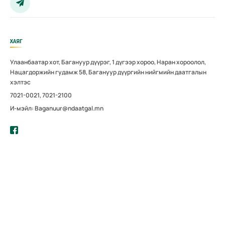
ХАЯГ
Улаанбаатар хот, Багануур дүүрэг, 1 дүгээр хороо, Наран хороолол,
Нацагдоржийн гудамж 58, Багануур дүүргийн нийгмийн даатгалын
хэлтэс
7021-0021, 7021-2100
И-мэйл: Baganuur@ndaatgal.mn