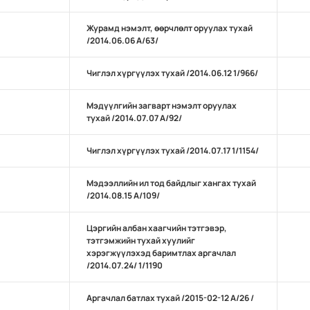
Журамд нэмэлт, өөрчлөлт оруулах тухай
/2014.06.06 А/63/
Чиглэл хүргүүлэх тухай /2014.06.12 1/966/
Мэдүүлгийн загварт нэмэлт оруулах
тухай /2014.07.07 А/92/
Чиглэл хүргүүлэх тухай /2014.07.17 1/1154/
Мэдээллийн ил тод байдлыг хангах тухай
/2014.08.15 А/109/
Цэргийн албан хаагчийн тэтгэвэр,
тэтгэмжийн тухай хуулийг
хэрэгжүүлэхэд баримтлах аргачлал
/2014.07.24/ 1/1190
Аргачлал батлах тухай /2015-02-12 А/26 /