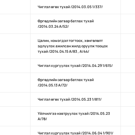
Чиглэл өгөх тухай /2014.03.05 1/337/
Өргөдлийн загвар батлах тухай
/2014.03.24 А/52/
Цалин, нэмэгдэл тогтоох, хөнгөлөлт
эдлүүлэх ажилсан жилд оруулж тооцох
тухай /2014.04.15 А/83 , А/44/
Чиглэл хүргүүлэх тухай /2014.04.29 1/615/
Өргөдлийн загвар батлах тухай
/2014.05.13 А/72/
Чиглэл өгөх тухай /2014.05.23 1/811/
Үйлчилгээ нэвтрүүлэх тухай /2014.05.23
А/78/
Чиглэл хүргүүлэх тухай /2014.06.04 1/901/