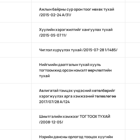
Ажлын байрны сур орон тоог нөхөх тухай
/2015-02-24 А/31/
Хуулийн хэрэгжилтийг хангуулах тухай
/2015-05-07 11/
Чиглэл хүрүүлэх тухай /2015-07-28 1/1485/
Нийгмийн даатгалын тухай хууль
тогтоомжид орсон нэмэлт өөрчлөлтийн
тухай
Авлигатай тэмцэх үндэсний хөтөлбөрийг
хэрэгжүүлэх арга хэмжээний төлөвлөгөө
2017/07/28 А/124
Шимтгэлийн хэмжээг ТОГТООХ ТУХАЙ
/2008-12-05/
Нэрийн дансны орлогод тооцох хүүгийн