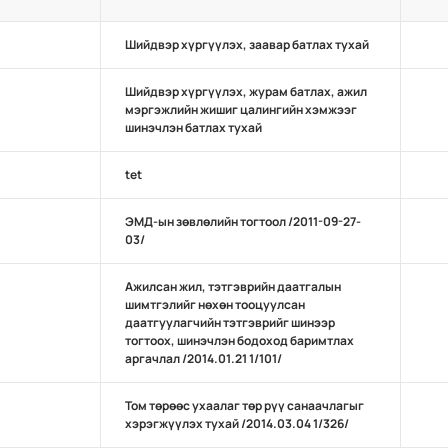
Шийдвэр хүргүүлэх, заавар батлах тухай
Шийдвэр хүргүүлэх, журам батлах, ажил
мэргэжлийн жишиг цалингийн хэмжээг
шинэчлэн батлах тухай
tet
ЭМД-ын зөвлөлийн тогтоол /2011-09-27-
03/
Ажилсан жил, тэтгэврийн даатгалын
шимтгэлийг нөхөн тооцуулсан
даатгуулагчийн тэтгэврийг шинээр
тогтоох, шинэчлэн бодоход баримтлах
аргачлал /2014.01.21 1/101/
Том төрөөс ухаалаг төр рүү санаачлагыг
хэрэгжүүлэх тухай /2014.03.04 1/326/