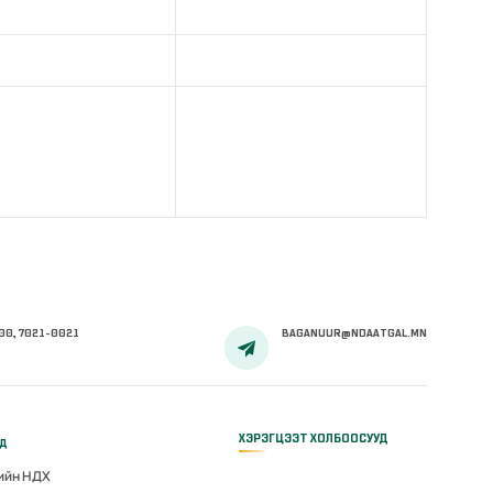
00, 7021-0021
BAGANUUR@NDAATGAL.MN
ХЭРЭГЦЭЭТ ХОЛБООСУУД
үд
гийн НДХ