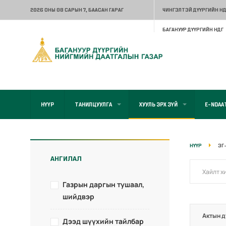
2026 ОНЫ 08 САРЫН 7
, БААСАН ГАРАГ
ЧИНГЭЛТЭЙ ДҮҮРГИЙН НД
БАГАНУУР ДҮҮРГИЙН НДГ
НҮҮР
ТАНИЛЦУУЛГА
ХУУЛЬ ЭРХ ЗҮЙ
E-NDAA
НҮҮР
ЗГ
АНГИЛАЛ
Газрын даргын тушаал,
шийдвэр
Актын д
Дээд шүүхийн тайлбар