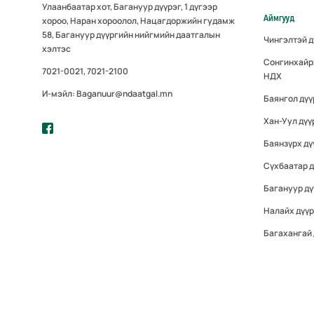
Улаанбаатар хот, Багануур дүүрэг, 1 дүгээр
Аймгууд
хороо, Наран хороолол, Нацагдоржийн гудамж
58, Багануур дүүргийн нийгмийн даатгалын
Чингэлтэй 
хэлтэс
Сонгинхайр
7021-0021, 7021-2100
НДХ
И-мэйл: Baganuur@ndaatgal.mn
Баянгол дү
Хан-Уул дүү
Баянзүрх дү
Сүхбаатар 
Багануур дү
Налайх дүү
Багахангай