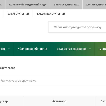
Х
СОНГИНХАЙРХАН ДҮҮРГИЙН НДХ
БАЯНГОЛ ДҮҮРЭГ НДХ
ХАН-УУЛ ДҮҮРЭГ 
НАЛАЙХ ДҮҮРЭГ НДХ
БАГАХАНГАЙ ДҮҮРЭГ НДХ
TGAL
ҮЙЛЧИЛГЭЭНИЙ ТӨРӨЛ
СТАТИСТИК МЭДЭЭЛЭЛ
МЭДЭ
-ЫН ТОГТООЛ
угаар
Актын нэр
Бат