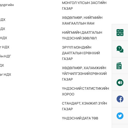
МОНГОЛ УЛСЫН ЗАСГИЙН
дүүргийн
ГАЗАР
ХӨДӨЛМӨР, НИЙГМИЙН
НДХ
ХАМГААЛЛЫН ЯАМ
НДХ
НИЙГМИЙН ДААТГАЛЫН
 НДХ
ҮНДЭСНИЙ ЗӨВЛӨЛ
эг НДХ
ЭРҮҮЛ МЭНДИЙН
ДААТГАЛЫН ЕРӨНХИЙ
йн НДГ
ГАЗАР
НДХ
ХӨДӨЛМӨР, ХАЛАМЖИЙН
ҮЙЛЧИЛГЭЭНИЙ ЕРӨНХИЙ
эг НДХ
ГАЗАР
ҮНДЭСНИЙ СТАТИСТИКИЙН
ХОРОО
СТАНДАРТ, ХЭМЖИЛ ЗҮЙН
ГАЗАР
ҮНДЭСНИЙ ДАТА ТӨВ