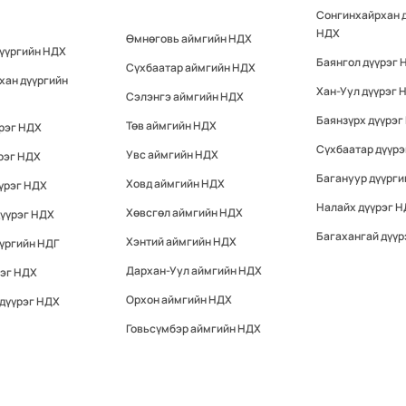
Сонгинхайрхан 
НДХ
Өмнөговь аймгийн НДХ
дүүргийн НДХ
Баянгол дүүрэг 
Сүхбаатар аймгийн НДХ
хан дүүргийн
Хан-Уул дүүрэг 
Сэлэнгэ аймгийн НДХ
Баянзүрх дүүрэг
Төв аймгийн НДХ
үрэг НДХ
Сүхбаатар дүүр
Увс аймгийн НДХ
рэг НДХ
Багануур дүүрги
Ховд аймгийн НДХ
үрэг НДХ
Налайх дүүрэг 
Хөвсгөл аймгийн НДХ
дүүрэг НДХ
Багахангай дүүр
Хэнтий аймгийн НДХ
үргийн НДГ
Дархан-Уул аймгийн НДХ
рэг НДХ
Орхон аймгийн НДХ
 дүүрэг НДХ
Говьсүмбэр аймгийн НДХ