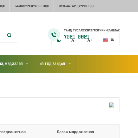
НДХ
БАЯНЗҮРХ ДҮҮРЭГ НДХ
СҮХБААТАР ДҮҮРЭГ НДХ
ТАНД ТУСЛАХ ХЭРЭГЛЭГЧИЙН ЛАВЛАХ
7021-0021
EN
Э, МЭДЭЭЛЭЛ
ИЛ ТОД БАЙДАЛ
лагдсан огноо
Дагаж мөрдөх огноо