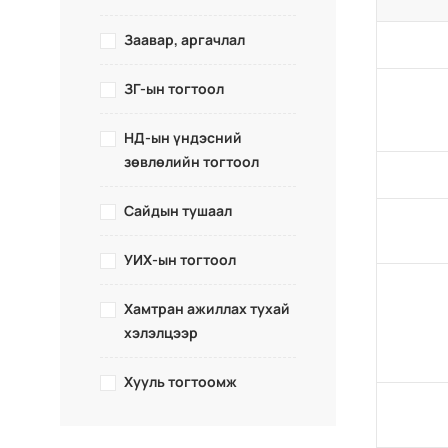
Заавар, аргачлал
ЗГ-ын тогтоол
НД-ын үндэсний
зөвлөлийн тогтоол
Сайдын тушаал
УИХ-ын тогтоол
Хамтран ажиллах тухай
хэлэлцээр
Хууль тогтоомж