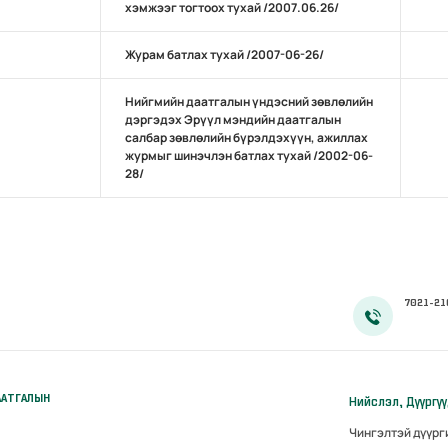
хэмжээг тогтоох тухай /2007.06.26/
Журам батлах тухай /2007-06-26/
Нийгмийн даатгалын үндэсний зөвлөлийн
дэргэдэх Эрүүл мэндийн даатгалын
салбар зөвлөлийн бүрэлдэхүүн, ажиллах
журмыг шинэчлэн батлах тухай /2002-06-
28/
7021-21
ААТГАЛЫН
Нийслэл, Дүүргү
Чингэлтэй дүүр