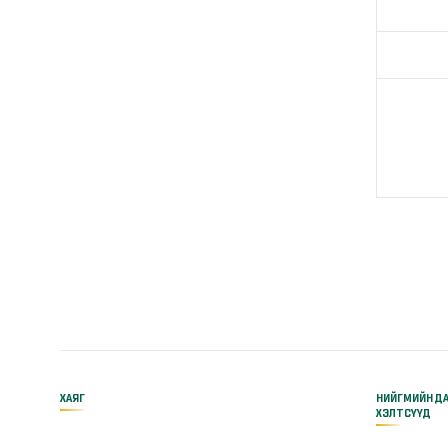
ХАЯГ
НИЙГМИЙН Д
ХЭЛТСҮҮД