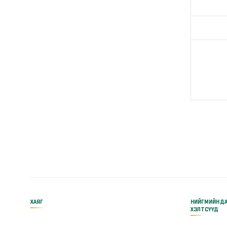
ХАЯГ
НИЙГМИЙН Д
ХЭЛТСҮҮД