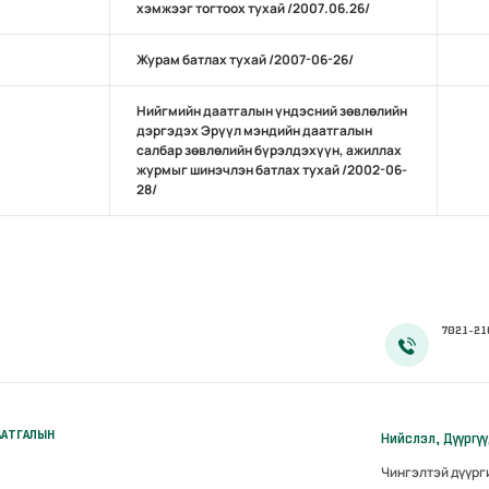
хэмжээг тогтоох тухай /2007.06.26/
Журам батлах тухай /2007-06-26/
Нийгмийн даатгалын үндэсний зөвлөлийн
дэргэдэх Эрүүл мэндийн даатгалын
салбар зөвлөлийн бүрэлдэхүүн, ажиллах
журмыг шинэчлэн батлах тухай /2002-06-
28/
7021-21
ААТГАЛЫН
Нийслэл, Дүүргү
Чингэлтэй дүүр