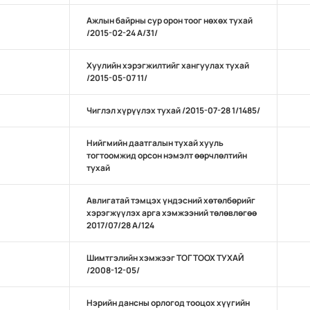
Ажлын байрны сур орон тоог нөхөх тухай
/2015-02-24 А/31/
Хуулийн хэрэгжилтийг хангуулах тухай
/2015-05-07 11/
Чиглэл хүрүүлэх тухай /2015-07-28 1/1485/
Нийгмийн даатгалын тухай хууль
тогтоомжид орсон нэмэлт өөрчлөлтийн
тухай
Авлигатай тэмцэх үндэсний хөтөлбөрийг
хэрэгжүүлэх арга хэмжээний төлөвлөгөө
2017/07/28 А/124
Шимтгэлийн хэмжээг ТОГТООХ ТУХАЙ
/2008-12-05/
Нэрийн дансны орлогод тооцох хүүгийн