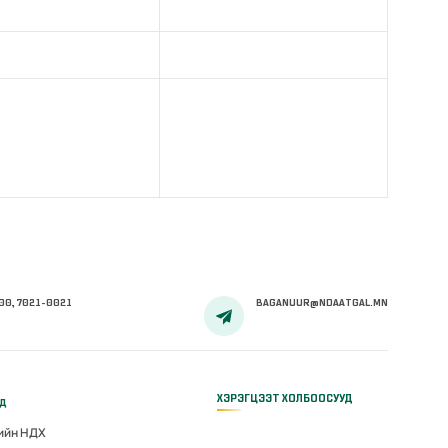
00, 7021-0021
BAGANUUR@NDAATGAL.MN
ХЭРЭГЦЭЭТ ХОЛБООСУУД
үд
гийн НДХ