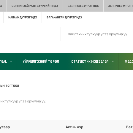
Х
СОНГИНХАЙРХАН ДҮҮРГИЙН НДХ
БАЯНГОЛ ДҮҮРЭГ НДХ
ХАН-УУЛ ДҮҮРЭГ 
НАЛАЙХ ДҮҮРЭГ НДХ
БАГАХАНГАЙ ДҮҮРЭГ НДХ
TGAL
ҮЙЛЧИЛГЭЭНИЙ ТӨРӨЛ
СТАТИСТИК МЭДЭЭЛЭЛ
МЭДЭ
-ЫН ТОГТООЛ
угаар
Актын нэр
Бат