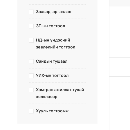
Заавар, аргачлал
ЗГ-ын тогтоол
НД-ын үндэсний
зөвлөлийн тогтоол
Сайдын тушаал
УИХ-ын тогтоол
Хамтран ажиллах тухай
хэлэлцээр
Хууль тогтоомж