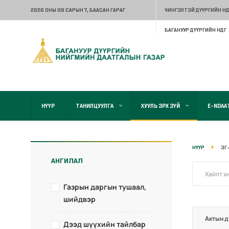
2026 ОНЫ 08 САРЫН 7
, БААСАН ГАРАГ
ЧИНГЭЛТЭЙ ДҮҮРГИЙН НД
БАГАНУУР ДҮҮРГИЙН НДГ
НҮҮР
ТАНИЛЦУУЛГА
ХУУЛЬ ЭРХ ЗҮЙ
E-NDAA
НҮҮР
ЗГ
АНГИЛАЛ
Газрын даргын тушаал,
шийдвэр
Актын д
Дээд шүүхийн тайлбар