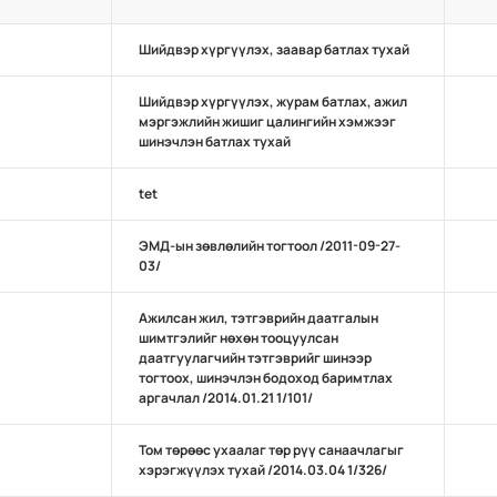
Шийдвэр хүргүүлэх, заавар батлах тухай
Шийдвэр хүргүүлэх, журам батлах, ажил
мэргэжлийн жишиг цалингийн хэмжээг
шинэчлэн батлах тухай
tet
ЭМД-ын зөвлөлийн тогтоол /2011-09-27-
03/
Ажилсан жил, тэтгэврийн даатгалын
шимтгэлийг нөхөн тооцуулсан
даатгуулагчийн тэтгэврийг шинээр
тогтоох, шинэчлэн бодоход баримтлах
аргачлал /2014.01.21 1/101/
Том төрөөс ухаалаг төр рүү санаачлагыг
хэрэгжүүлэх тухай /2014.03.04 1/326/