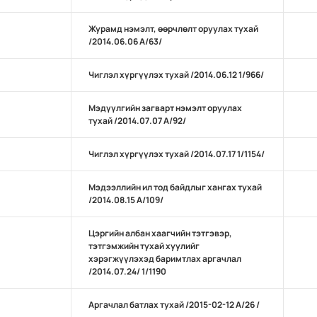
Журамд нэмэлт, өөрчлөлт оруулах тухай
/2014.06.06 А/63/
Чиглэл хүргүүлэх тухай /2014.06.12 1/966/
Мэдүүлгийн загварт нэмэлт оруулах
тухай /2014.07.07 А/92/
Чиглэл хүргүүлэх тухай /2014.07.17 1/1154/
Мэдээллийн ил тод байдлыг хангах тухай
/2014.08.15 А/109/
Цэргийн албан хаагчийн тэтгэвэр,
тэтгэмжийн тухай хуулийг
хэрэгжүүлэхэд баримтлах аргачлал
/2014.07.24/ 1/1190
Аргачлал батлах тухай /2015-02-12 А/26 /