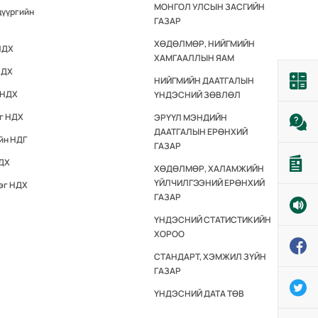
МОНГОЛ УЛСЫН ЗАСГИЙН
дүүргийн
ГАЗАР
ХӨДӨЛМӨР, НИЙГМИЙН
НДХ
ХАМГААЛЛЫН ЯАМ
НДХ
НИЙГМИЙН ДААТГАЛЫН
 НДХ
ҮНДЭСНИЙ ЗӨВЛӨЛ
эг НДХ
ЭРҮҮЛ МЭНДИЙН
ДААТГАЛЫН ЕРӨНХИЙ
йн НДГ
ГАЗАР
НДХ
ХӨДӨЛМӨР, ХАЛАМЖИЙН
ҮЙЛЧИЛГЭЭНИЙ ЕРӨНХИЙ
эг НДХ
ГАЗАР
ҮНДЭСНИЙ СТАТИСТИКИЙН
ХОРОО
СТАНДАРТ, ХЭМЖИЛ ЗҮЙН
ГАЗАР
ҮНДЭСНИЙ ДАТА ТӨВ