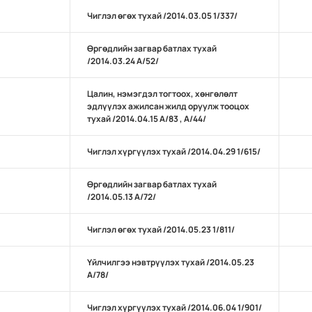
Чиглэл өгөх тухай /2014.03.05 1/337/
Өргөдлийн загвар батлах тухай
/2014.03.24 А/52/
Цалин, нэмэгдэл тогтоох, хөнгөлөлт
эдлүүлэх ажилсан жилд оруулж тооцох
тухай /2014.04.15 А/83 , А/44/
Чиглэл хүргүүлэх тухай /2014.04.29 1/615/
Өргөдлийн загвар батлах тухай
/2014.05.13 А/72/
Чиглэл өгөх тухай /2014.05.23 1/811/
Үйлчилгээ нэвтрүүлэх тухай /2014.05.23
А/78/
Чиглэл хүргүүлэх тухай /2014.06.04 1/901/