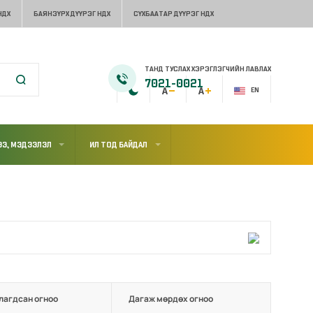
НДХ
БАЯНЗҮРХ ДҮҮРЭГ НДХ
СҮХБААТАР ДҮҮРЭГ НДХ
ТАНД ТУСЛАХ ХЭРЭГЛЭГЧИЙН ЛАВЛАХ
7021-0021
EN
Э, МЭДЭЭЛЭЛ
ИЛ ТОД БАЙДАЛ
лагдсан огноо
Дагаж мөрдөх огноо