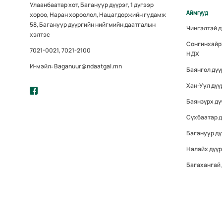
Улаанбаатар хот, Багануур дүүрэг, 1 дүгээр
Аймгууд
хороо, Наран хороолол, Нацагдоржийн гудамж
58, Багануур дүүргийн нийгмийн даатгалын
Чингэлтэй 
хэлтэс
Сонгинхайр
7021-0021, 7021-2100
НДХ
И-мэйл: Baganuur@ndaatgal.mn
Баянгол дү
Хан-Уул дүү
Баянзүрх дү
Сүхбаатар 
Багануур дү
Налайх дүү
Багахангай