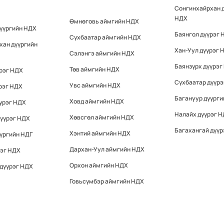
Сонгинхайрхан 
НДХ
Өмнөговь аймгийн НДХ
дүүргийн НДХ
Баянгол дүүрэг 
Сүхбаатар аймгийн НДХ
хан дүүргийн
Хан-Уул дүүрэг 
Сэлэнгэ аймгийн НДХ
Баянзүрх дүүрэг
Төв аймгийн НДХ
үрэг НДХ
Сүхбаатар дүүр
Увс аймгийн НДХ
рэг НДХ
Багануур дүүрги
Ховд аймгийн НДХ
үрэг НДХ
Налайх дүүрэг 
Хөвсгөл аймгийн НДХ
дүүрэг НДХ
Багахангай дүүр
Хэнтий аймгийн НДХ
үргийн НДГ
Дархан-Уул аймгийн НДХ
рэг НДХ
Орхон аймгийн НДХ
 дүүрэг НДХ
Говьсүмбэр аймгийн НДХ